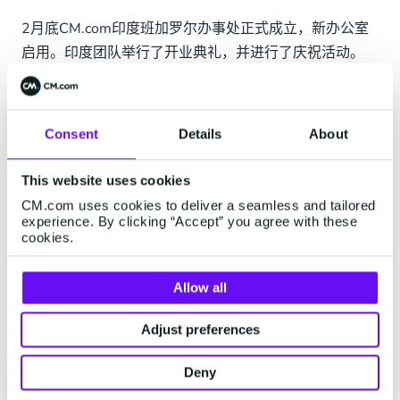
2月底CM.com印度班加罗尔办事处正式成立，新办公室
启用。印度团队举行了开业典礼，并进行了庆祝活动。
除班加罗尔，CM.com在全球还有其他18个办事处，包括
荷兰：布雷达（总部），恩斯赫德，乌得勒支，阿姆斯
Consent
Details
About
特丹，奈梅亨；欧洲： 布鲁塞尔，巴黎，伦敦，纽伦
堡，巴塞罗那；美国和非洲： 洛杉矶，开普敦，肯尼
This website uses cookies
亚；亚洲： 深圳，香港，迪拜，新加坡，东京。
CM.com uses cookies to deliver a seamless and tailored
experience. By clicking “Accept” you agree with these
cookies.
标签
CM.com
Allow all
Adjust preferences
CM.com
Behind every moment
Deny
CM.com是国际云通信及AI智能体解决方案服务