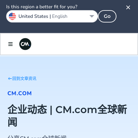
Is this region a better fit for you?
United States |
English
Go
回到文章资讯
CM.COM
企业动态 | CM.com全球新
闻