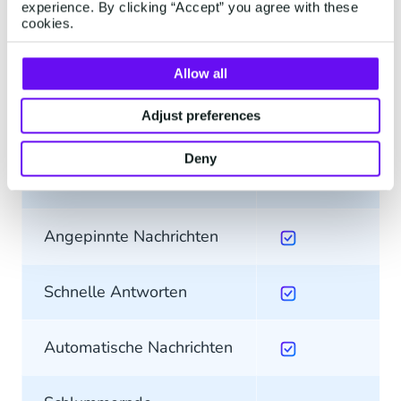
experience. By clicking “Accept” you agree with these
—
Gesprächs-Tools
cookies.
Interne Kooperation
Allow all
Adjust preferences
Externe Kooperation
Deny
Konversation- Tagging
Basic
Angepinnte Nachrichten
Schnelle Antworten
Automatische Nachrichten