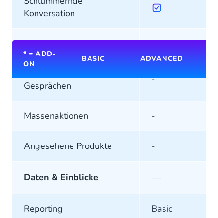
Schlummernde
Konversation
Vernetzte Gespräche
-
* = ADD-
BASIC
ADVANCED
PR
ON
Umleitung von
-
Gesprächen
Massenaktionen
-
Angesehene Produkte
-
—
Daten & Einblicke
Reporting
Basic