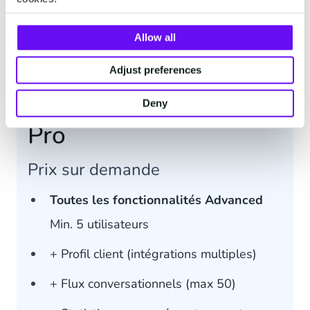
Téléphone
Disponibilité garantie à 99,9%
Allow all
Adjust preferences
Deny
Pro
Prix sur demande
Toutes les fonctionnalités Advanced
Min. 5 utilisateurs
+ Profil client (intégrations multiples)
+ Flux conversationnels (max 50)