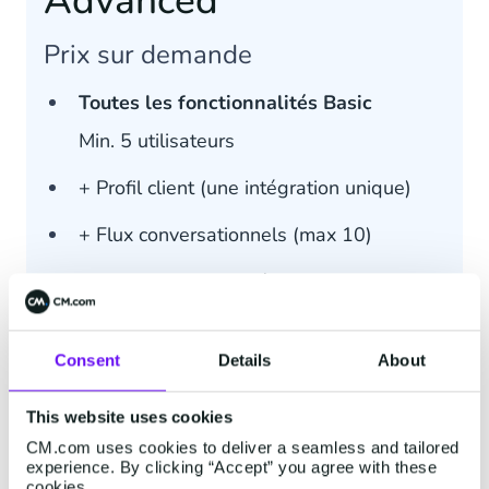
Advanced
Prix sur demande
Toutes les fonctionnalités Basic
Min. 5 utilisateurs
+ Profil client (une intégration unique)
+ Flux conversationnels (max 10)
+ Collaboration des équipes internes et
externes
+ Intégration de la VoIP
Consent
Details
About
+ Gestion multi-marques et multi-
This website uses cookies
langues
CM.com uses cookies to deliver a seamless and tailored
experience. By clicking “Accept” you agree with these
Support :
Par E-mail, Chat, WhatsApp et
cookies.