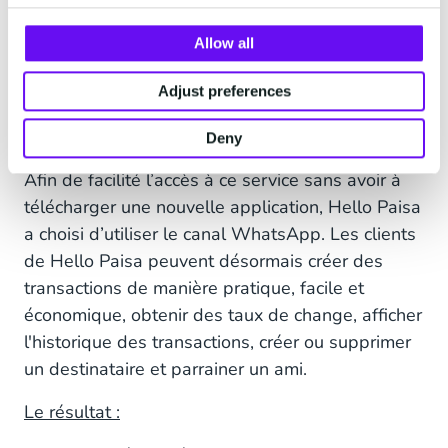
qui permet aux clients d'envoyer de l’argent
dans les pays du monde entier. Avec
Allow all
l'application Hello Paisa, tout ce dont vous avez
besoin est un compte actif et votre téléphone
Adjust preferences
mobile pour créer facilement une transaction et
envoyer de l'argent instantanément.
Deny
Afin de facilité l’accès à ce service sans avoir à
télécharger une nouvelle application, Hello Paisa
a choisi d’utiliser le canal WhatsApp. Les clients
de Hello Paisa peuvent désormais créer des
transactions de manière pratique, facile et
économique, obtenir des taux de change, afficher
l'historique des transactions, créer ou supprimer
un destinataire et parrainer un ami.
Le résultat :