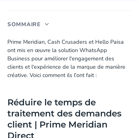
SOMMAIRE
Réduire le temps de traitement des demandes
Prime Meridian, Cash Crusaders et Hello Paisa
client | Prime Meridian Direct
ont mis en œuvre la solution WhatsApp
Business pour améliorer l'engagement des
Augmenter le taux de réponse | Cash Crusaders
clients et l'expérience de la marque de manière
Accessibilité accrue | Hello Paisa
créative. Voici comment ils l'ont fait :
Les possibilités sont infinies
Réduire le temps de
traitement des demandes
client | Prime Meridian
Direct