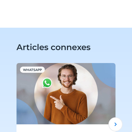
Articles connexes
WHATSAPP
W