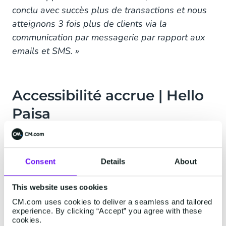
conclu avec succès plus de transactions et nous
atteignons 3 fois plus de clients via la
communication par messagerie par rapport aux
emails et SMS. »
Accessibilité accrue | Hello
Paisa
Le principal problème auquel sont confrontés les
travailleurs étrangers en Afrique du Sud est le
Consent
Details
About
processus complexe d'envoi d'argent à l’étranger
et les coûts élevés inhérents à cette opération.
This website uses cookies
Hello Paisa solutionne ce problème avec son
CM.com uses cookies to deliver a seamless and tailored
experience. By clicking “Accept” you agree with these
application de transfert d'argent, facile à utiliser,
cookies.