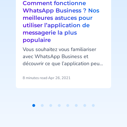
Comment fonctionne
WhatsApp Business ? Nos
meilleures astuces pour
utiliser l’application de
messagerie la plus
populaire
p
Vous souhaitez vous familiariser
v
avec WhatsApp Business et
f
découvrir ce que l’application peut
apporter à votre service client ? En
théorie, l'intégration d'un nouveau
8 minutes read
·
Apr 26, 2021
3
canal de communication peut
parfois se révéler aussi
chronophage que délicate, mais
l
pas de panique ! Pour vous aider
Item
dans cette démarche nous vous
1
d
détaillons dans cet article tout ce
of