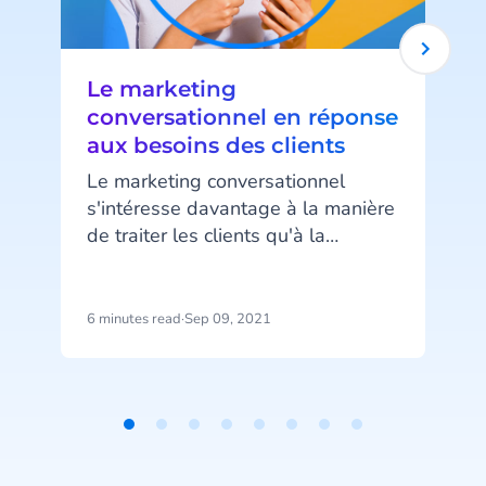
Le marketing
conversationnel en réponse
aux besoins des clients
Le marketing conversationnel
O
s'intéresse davantage à la manière
de traiter les clients qu'à la
c
stratégie d'entreprise. Il permet de
lever les obstacles entre le client
et l'entreprise pour les remplacer
m
6 minutes read
·
Sep 09, 2021
1
par une communication efficace et
instantanée. Voici les clés de son
fonctionnement.
v
Item
l
1