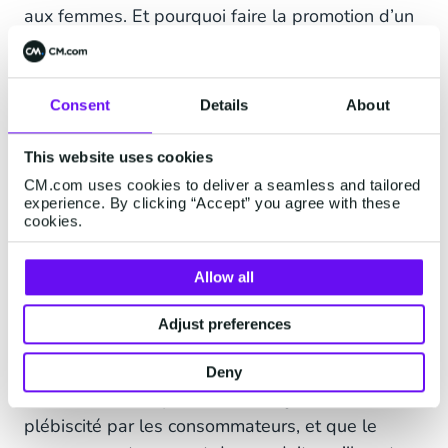
aux femmes. Et pourquoi faire la promotion d’un
produit que le client… a déjà acheté ?
Grâce à une plate-forme de données clients
Consent
Details
About
(CDP) et à une segmentation de ses
consommateurs, la marque s’engage dans une
This website uses cookies
communication personnalisée, non seulement
CM.com uses cookies to deliver a seamless and tailored
moins intrusive et plus pertinente, mais
experience. By clicking “Accept” you agree with these
également plus efficace comme le démontrent la
cookies.
hausse des taux d’ouverture et des taux de clic.
Allow all
En Afrique du Sud, le géant de
l’épicerie
Checkers a augmenté ses ventes en proposant
Adjust preferences
via WhatsApp des offres personnalisées
reposant sur leur historique d’achat
. Cela
Deny
fonctionne car la publicité est reçue sur un canal
plébiscité par les consommateurs, et que le