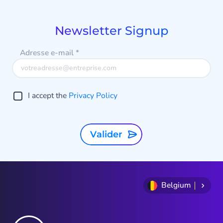
of
8
Newsletter Signup
Adresse e-mail
*
I accept the
Privacy Policy
Valider
Belgium