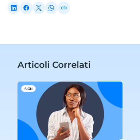
Articoli Correlati
SIGN
S