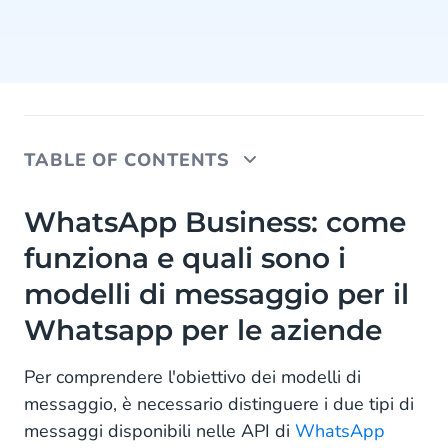
TABLE OF CONTENTS
WhatsApp Business: come funziona e quali sono i
WhatsApp Business: come
modelli di messaggio per il Whatsapp per le
funziona e quali sono i
aziende
modelli di messaggio per il
Che aspetto ha un modello di messaggio?
Whatsapp per le aziende
Come registrare nuovi modelli di messaggio
Per comprendere l'obiettivo dei modelli di
messaggio, è necessario distinguere i due tipi di
messaggi disponibili nelle API di
WhatsApp