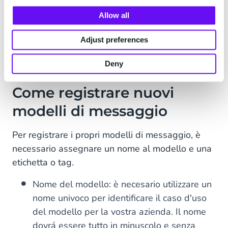
proibito, con conseguente disapprovazione dei
Allow all
modelli di messaggio che contegono tale
caratteristica. Per maggiori informazioni sulla
Adjust preferences
politica commerciale,
cliccare qui
."
Deny
Come registrare nuovi
modelli di messaggio
Per registrare i propri modelli di messaggio, è
necessario assegnare un nome al modello e una
etichetta o tag.
Nome del modello: è necesario utilizzare un
nome univoco per identificare il caso d'uso
del modello per la vostra azienda. Il nome
dovrá essere tutto in minuscolo e senza