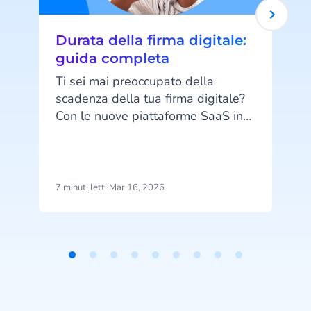
Durata della firma digitale:
guida completa
Ti sei mai preoccupato della
scadenza della tua firma digitale?
Con le nuove piattaforme SaaS in
l
cloud la durata della firma digitale
non è più un problema. Scopri tutti
A
i dettagli a riguardo con questa
guida di CM.com.
s
7 minuti letti
·
Mar 16, 2026
8
c
s
c
Item
c
1
m
of
t