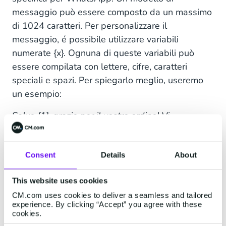
messaggio può essere composto da un massimo
di 1024 caratteri. Per personalizzare il
messaggio, é possibile utilizzare variabili
numerate {x}. Ognuna di queste variabili può
essere compilata con lettere, cifre, caratteri
speciali e spazi. Per spiegarlo meglio, useremo
un esempio:
Salve {1}, grazie per il vostro ordine! Vi
contatteremo quando l'ordine sarà pronto per la
spedizione. Potete rintracciare il vostro ordine
Consent
Details
About
con il numero {2} qui {3}. Buona giornata!
Poiché la soluzione WhatsApp Business è intesa
This website uses cookies
come un canale per inviare informazioni utili e
CM.com uses cookies to deliver a seamless and tailored
fornire assistenza ai clienti, l'invio di messaggi
experience. By clicking “Accept” you agree with these
cookies.
pubblicitari, di marketing e promozionali è