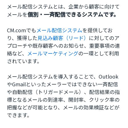
1.スパム・迷惑メール判定されるリスク
メール配信システムとは、企業から顧客に向けて
個別・一斉配信できるシステムです。
メールを
2.リスト作成に時間を要する
3.利用料金が高い
CM.comでも
メール配信システム
を提供してお
り、獲得した
見込み顧客（リード）
に対してのア
4.開封率が低い
プローチや既存顧客へのお知らせ、重要事項の連
5.効果が出にくい
絡など、
メールマーケティング
の一環として利用
されています。
メール配信システムの選び方
メール配信システムを導入することで、Outlook
クラウド型かオンプレミス型か
やGmailといったメーラーではできない一斉配信
目的に応じて選択をしよう
や自動配信（トリガードメール）、配信結果の指
標となるメールの到達率、開封率、クリック率の
自社に合った機能・スペックか
把握などが可能となり、メールの効果検証などが
システムのサポート体制は整っているか
できます。
到達率や配信上限はどうか