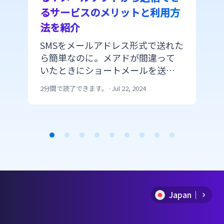
るサービスのメリットと利用方
法を紹介
SMSをメールアドレス形式で送れた
ら簡単なのに。メアドが間違って
いたときにショートメールを送り
たい。 そんなときにGoogleの
2分間で読了できます。
·
Jul 22, 2024
Gmail、WindowsのOutlook、
Thunderbird、Yahooメールなどか
らSMSを送ることができたら企業で
は便利ですよね。 今回はふだん利
し
用している差出人メールアドレス
Item
からSMSを送信できる法人向けのサ
1
ービス、MailSMSを使用したSMSの
送り方を紹介します。 このサービ
of
スはCM.comでアカウントを開設
Japan
9
し、メールアドレスを登録するだ
けで、誰でも簡単にメール形式で