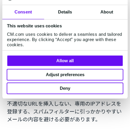
メリットがある一方でデメリットもあります。双
方の側面を知った上で、導入を検討するとよいで
Consent
Details
About
しょう。
This website uses cookies
CM.com uses cookies to deliver a seamless and tailored
1.スパム・迷惑メール判定されるリ
experience. By clicking “Accept” you agree with these
cookies.
スク
Allow all
メールの一斉配信はスパム・迷惑メール判定され
るリスクがあります。メール配信システムからは
Adjust preferences
大量のメールを送信するため、スパム判定される
可能性があります。
Deny
不適切なURLを挿入しない、専用のIPアドレスを
登録する、スパムフィルターに引っかかりやすい
メールの内容を避ける必要があります。