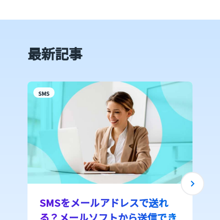
最新記事
SMS
S
SMSをメールアドレスで送れ
る？メールソフトから送信でき