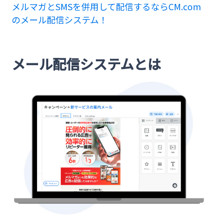
メール配信システムとは
メルマガとSMSを併用して配信するならCM.com
のメール配信システム！
メール配信システムのメリット
1.大量のメールを正確かつスピーディーに送信で
きる
メール配信システムとは
2.到達率が向上する
3.HTMLメールの作成が容易
4.効果測定ができる
5.ターゲティング配信ができる
6.セキュリティが強化される
7.業務効率化につながる
メール配信システムのデメリット