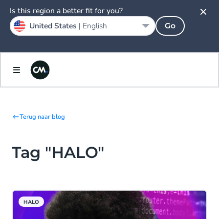
Is this region a better fit for you?
United States |
English
Go
Terug naar blog
Tag "HALO"
HALO