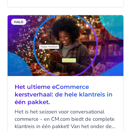
inkomende gesprekken via WhatsApp
automatisch afhandelen. Daarnaast
blikken we terug op verbeteringen die we
HALO
de afgelopen maanden hebben
doorgevoerd in HALO. Ontwikkelingen die
voice en chat dichter bij elkaar brengen en
organisaties helpen sneller en
consistenter te automatiseren.
Het ultieme eCommerce
kerstverhaal: de hele klantreis in
één pakket.
Het is het seizoen voor conversational
commerce - en CM.com biedt de complete
klantreis in één pakket! Van het onder de