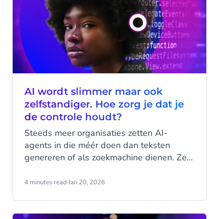
AI wordt slimmer maar ook
zelfstandiger. Hoe zorg je dat je
de controle houdt?
Steeds meer organisaties zetten AI-
agents in die méér doen dan teksten
genereren of als zoekmachine dienen. Ze
verwerken klantverzoeken, vullen
systemen aan, starten processen op de
4 minutes read
·
Jan 20, 2026
achtergrond of handelen transacties af.
Dat levert snelheid op, schaalbaarheid, én
minder afhankelijkheid van handmatig