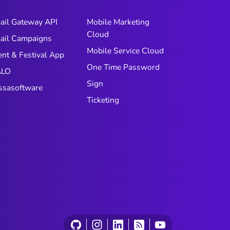
ail Gateway API
Mobile Marketing
Cloud
ail Campaigns
Mobile Service Cloud
ent & Festival App
One Time Password
LO
Sign
ssasoftware
Ticketing