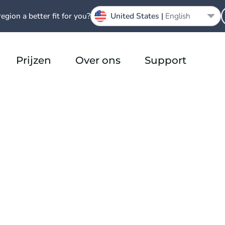
region a better fit for you?
United States |
English
Prijzen
Over ons
Support