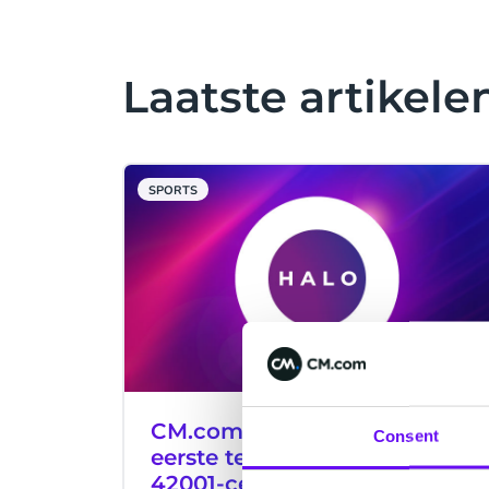
Laatste artikele
SPORTS
CM.com behoort tot de
Consent
eerste techbedrijven met ISO
42001-certificering voor