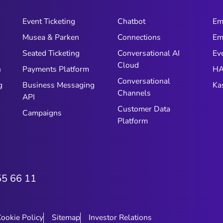
Event Ticketing
Chatbot
Em
Musea & Parken
Connections
Em
n
Seated Ticketing
Conversational AI
Ev
Cloud
n
Payments Platform
HA
Conversational
g
Business Messaging
Ka
Channels
API
Customer Data
Campaigns
Platform
55 66 11
ookie Policy
Sitemap
Investor Relations