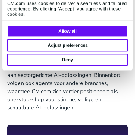
CM.com uses cookies to deliver a seamless and tailored
er ruimte ontstaat om nog meer te verbinden met
experience. By clicking “Accept” you agree with these
cookies.
hun publiek.”
Allow all
Toekomst: van events naar
Adjust preferences
andere branches
Deny
Na de lancering tijdens ADE werkt CM.com door
aan sectorgerichte AI-oplossingen. Binnenkort
volgen ook agents voor andere branches,
waarmee CM.com zich verder positioneert als
one-stop-shop voor slimme, veilige en
schaalbare AI-oplossingen.