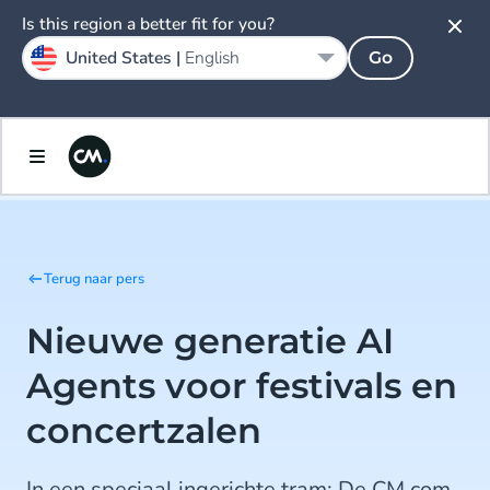
Is this region a better fit for you?
United States |
English
Go
Terug naar pers
Nieuwe generatie AI
Agents voor festivals en
concertzalen
In een speciaal ingerichte tram: De CM.com