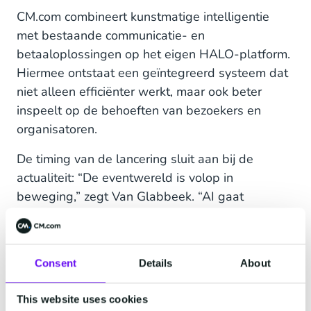
CM.com combineert kunstmatige intelligentie
met bestaande communicatie- en
betaaloplossingen op het eigen HALO-platform.
Hiermee ontstaat een geïntegreerd systeem dat
niet alleen efficiënter werkt, maar ook beter
inspeelt op de behoeften van bezoekers en
organisatoren.
De timing van de lancering sluit aan bij de
actualiteit: “De eventwereld is volop in
beweging,” zegt Van Glabbeek. “AI gaat
razendsnel en veel tools zijn versnipperd. Met
onze 700 medewerkers hebben wij de kennis en
slagkracht om technologie te ontwikkelen die
Consent
Details
About
aansluit bij de hoge standaarden in Nederland.
Daarmee helpen we organisatoren om
This website uses cookies
werkprocessen efficiënter te organiseren zodat