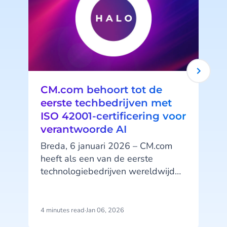
CM.com behoort tot de
eerste techbedrijven met
ISO 42001-certificering voor
verantwoorde AI
Breda, 6 januari 2026 – CM.com
heeft als een van de eerste
technologiebedrijven wereldwijd
de ISO 42001-certificering
behaald, de internationale norm
z
voor het verantwoord ontwikkelen
4 minutes read
·
Jan 06, 2026
2
en beheren van kunstmatige