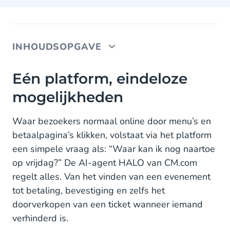
INHOUDSOPGAVE
Eén platform, eindeloze mogelijkheden
Eén platform, eindeloze
mogelijkheden
Van klik naar conversatie
Nieuwe standaard voor de eventwereld
Waar bezoekers normaal online door menu’s en
betaalpagina’s klikken, volstaat via het platform
Toekomst: van events naar andere branches
een simpele vraag als: “Waar kan ik nog naartoe
op vrijdag?” De AI-agent HALO van CM.com
regelt alles. Van het vinden van een evenement
tot betaling, bevestiging en zelfs het
doorverkopen van een ticket wanneer iemand
verhinderd is.