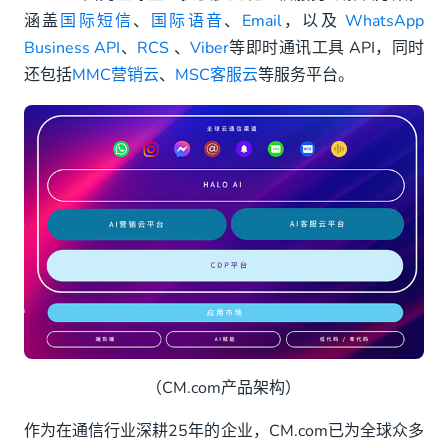
涵盖
国际短信
、
国际语音
、
Email
，以及
WhatsApp
Business API
、
RCS
、
Viber
等即时通讯工具 API，同时
还包括
MMC营销云
、
MSC客服云
等服务平台。
（CM.com产品架构）
作为在通信行业深耕25年的企业，CM.com已为全球众多