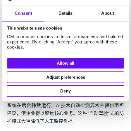
稳致远。
Consent
Details
About
显著降低通信成本
This website uses cookies
AIT欺诈直接导致通信费用飙升。Safeguard Plus通过实
CM.com uses cookies to deliver a seamless and tailored
时拦截可疑流量，确保通信资源仅用于合法业务。
experience. By clicking “Accept” you agree with these
cookies.
全面守护品牌声誉
Allow all
欺诈行为不仅增加开支，更会削弱客户信任。Safeguard
Plus通过保障通信的稳定与安全，帮助企业在客户心中
Adjust preferences
建立可靠形象，有效规避因通信故障引发的信任危机。
Deny
自动化运营无忧保障
系统在后台静默运行，AI技术自动检测异常并提供阻断
建议，使企业得以聚焦核心业务。这种"自动驾驶"式的防
护模式大幅降低了人工监控负担。