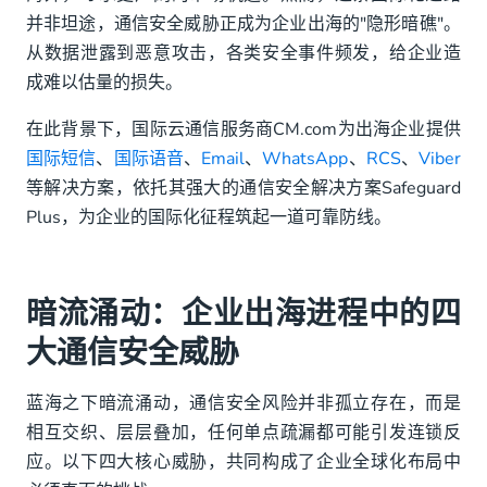
数据泄露风险高
并非坦途，通信安全威胁正成为企业出海的"隐形暗礁"。
恶意攻击愈演愈烈
从数据泄露到恶意攻击，各类安全事件频发，给企业造
成难以估量的损失。
合规性要求错综复杂
在此背景下，国际云通信服务商CM.com为出海企业提供
AIT骗局猖獗
国际短信
、
国际语音
、
Email
、
WhatsApp
、
RCS
、
Viber
等解决方案，依托其强大的通信安全解决方案Safeguard
2. 利器出鞘：Safeguard Plus如何构建全方位安全防
Plus，为企业的国际化征程筑起一道可靠防线。
线
3. 硬核实力：CM.com有哪些核心优势？
暗流涌动：企业出海进程中的四
大通信安全威胁
蓝海之下暗流涌动，通信安全风险并非孤立存在，而是
相互交织、层层叠加，任何单点疏漏都可能引发连锁反
应。以下四大核心威胁，共同构成了企业全球化布局中