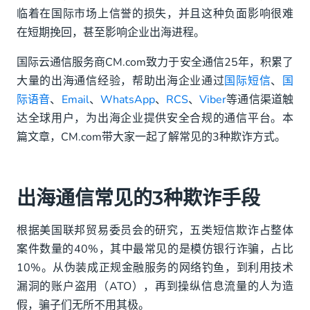
临着在国际市场上信誉的损失，并且这种负面影响很难
出海企业如何防范通信欺诈？
在短期挽回，甚至影响企业出海进程。
加强客户教育
国际云通信服务商CM.com致力于安全通信25年，积累了
通过官方认证通信渠道互动
大量的出海通信经验，帮助出海企业通过
国际短信
、
国
际语音
、
Email
、
WhatsApp
、
RCS
、
Viber
等通信渠道触
采用先进的技术手段，建立完善的应急响应机制
达全球用户，为出海企业提供安全合规的通信平台。本
选择安全合规的通信平台
篇文章，CM.com带大家一起了解常见的3种欺诈方式。
出海通信常见的3种欺诈手段
根据美国联邦贸易委员会的研究，五类短信欺诈占整体
案件数量的40%，其中最常见的是模仿银行诈骗，占比
10%。从伪装成正规金融服务的网络钓鱼，到利用技术
漏洞的账户盗用（ATO），再到操纵信息流量的人为造
假，骗子们无所不用其极。