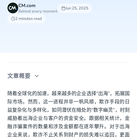
CM.com
Jun 25, 2025
Behind every moment
2 minutes read
文章概要
出海通信常见的3种欺诈手段
随着全球化的加速，越来越多的企业选择“出海”，拓展国
际市场。然而，这一进程并非一帆风顺，欺诈手段的日
钓鱼欺诈：伪装与欺骗的双重陷阱
益复杂化与多样化，如同潜伏在暗处的“数字幽灵”，时刻
账户盗用（ATO）：隐匿在背后的“数字窃贼”
威胁着出海企业与客户的资金安全。跟据相关统计，金
融诈骗案件的数量和涉及金额都在逐年攀升。对于出海
恶意制造流量：数字时代的“虚假繁荣”
企业来说，欺诈不止关系到财产的损失难以追回，更面