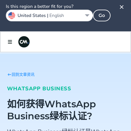
Is this region a better fit for you?
United States |
English
Go
回到文章资讯
WHATSAPP BUSINESS
如何获得WhatsApp
Business绿标认证?