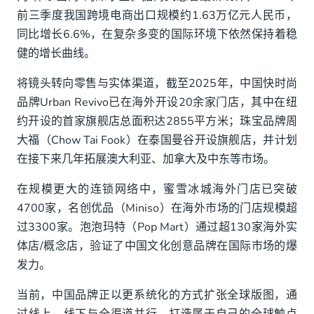
线上电商阵营：从平台起步，走向多阵地协同
前三季度我国跨境电商出口规模约1.63万亿元人民币，
线下零售路径：从渠道铺设，到品牌触点运营
同比增长6.6%，在复杂多变的国际环境下依然保持着稳
健的增长曲线。
线上线下融合：O2O与即时零售的全球化迁移
将镜头转向零售与实体渠道，截至2025年，中国快时尚
全渠道+AI，承接出海品牌的全球连接互动需求
品牌Urban Revivo已在海外开设20余家门店，其中在纽
约开设的首家旗舰店总面积达2855平方米；珠宝品牌周
大福（Chow Tai Fook）在泰国曼谷开设旗舰店，并计划
在接下来几年拓展澳大利亚、加拿大及中东等市场。
在规模更大的连锁网络中，蜜雪冰城海外门店已突破
4700家，名创优品（Miniso）在海外市场的门店规模超
过3300家。泡泡玛特（Pop Mart）通过超130家海外实
体店/概念店，验证了中国文化创意品牌在国际市场的爆
发力。
当前，中国品牌正以更系统化的方式扩张全球版图，通