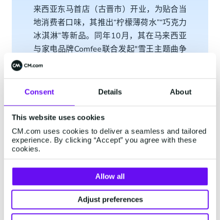
来西亚东马首店（古晋市）开业，为贴合当
地消费者口味，其推出“柠檬薄荷水”“巧克力
冰淇淋”等新品。同年10月，其在马来西亚
与家电品牌Comfee联合发起"雪王主题曲争
霸赛"，通过线下门店唱歌挑战与线上
TikTok 主题曲 Remix 直播 battle 的联动玩
法，将门店客流、社交内容传播与品牌 IP 运
Consent
Details
About
营整合为一个连续的互动链路。
This website uses cookies
CM.com uses cookies to deliver a seamless and tailored
experience. By clicking “Accept” you agree with these
当线上内容、线下体验与社交互动被编织进同一条用户
cookies.
路径后，品牌面对的已不只是“卖得更多”，而是能否在时
间、渠道、地区等维度方面，持续响应用户需求。
Allow all
随着门店数量、社交内容曝光和跨平台交易同步增长，
Adjust preferences
咨询量往往呈现出非线性放大：从售前产品咨询、订单
与配送进度查询，到售后服务、活动规则解释与会员权