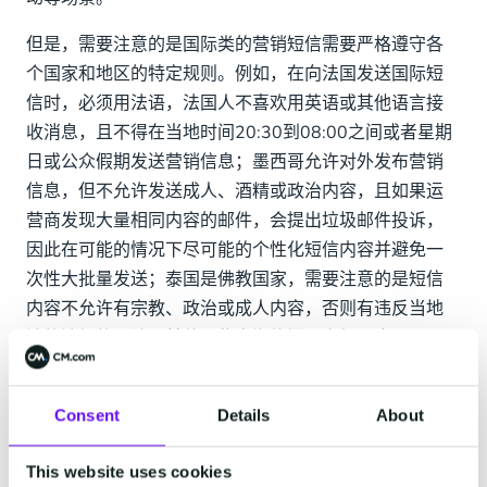
但是，需要注意的是国际类的营销短信需要严格遵守各
个国家和地区的特定规则。例如，在向法国发送国际短
信时，必须用法语，法国人不喜欢用英语或其他语言接
收消息，且不得在当地时间20:30到08:00之间或者星期
日或公众假期发送营销信息；墨西哥允许对外发布营销
信息，但不允许发送成人、酒精或政治内容，且如果运
营商发现大量相同内容的邮件，会提出垃圾邮件投诉，
因此在可能的情况下尽可能的个性化短信内容并避免一
次性大批量发送；泰国是佛教国家，需要注意的是短信
内容不允许有宗教、政治或成人内容，否则有违反当地
法律法规的风险。其他一些出海热门国家如印度尼西
亚、印度、越南、墨西哥、菲律宾、尼日利亚等，也都
各自有不同的合规细则要求，需要出海企业提前了解清
Consent
Details
About
楚。
因此，在选择国际短信服务平台的时候，服务商能否提
This website uses cookies