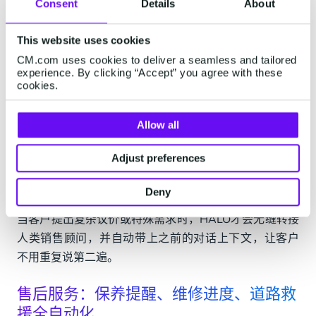
级，并实时推荐最接近的经销商。整个过程从几天压缩
Consent
Details
About
到几分钟，潜客流失率大幅下降。
This website uses cookies
销售转化：试驾预约到金融方案，一站搞
CM.com uses cookies to deliver a seamless and tailored
定
experience. By clicking “Accept” you agree with these
cookies.
当客户表达试驾意向后，HALO可以直接查询经销商排班
系统，给出可选时间段，发送确认消息和门店导航链
Allow all
接。如果客户需要了解金融方案，HALO能根据当地合作
Adjust preferences
银行政策，实时计算月供并发送个性化报价单。对于以
旧换新需求，HALO引导客户上传旧车照片和行驶里程，
Deny
结合估值模型给出初步报价，全程无需人工介入。只有
当客户提出复杂议价或特殊需求时，HALO才会无缝转接
人类销售顾问，并自动带上之前的对话上下文，让客户
不用重复说第二遍。
售后服务：保养提醒、维修进度、道路救
援全自动化