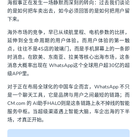
海叙事正在发生一场静默而深刻的转向：过去我们谈论
语言与文化：翻译软件救不了语气
的是如何把车卖出去，如今必须回答的是如何把用户留
下来。
渠道碎片化：邮件、电话、社交私信满天飞
海外市场的竞争，早已从续航里程、电机参数的比拼，
信任建立：新品牌需要更多的温度
延伸到全生命周期的用户体验。而用户体验的第一触
点，往往不是4S店的玻璃门，而是手机屏幕上的一条即
传统客服是“成本中心”而非“价值中心”
时消息。在欧美、东南亚、拉美等核心出海市场，这条
WhatsApp+HALO的应用场景
消息大概率出现在 WhatsApp这个全球用户超30亿的超
级APP里。
潜客生成与预售：让广告“会说话”
对于正在布局全球化的中国车企而言，WhatsApp 不只
销售转化：试驾预约到金融方案，一站搞定
是一个聊天工具，它是品牌与用户之间最短的链路；而
售后服务：保养提醒、维修进度、道路救援全自
CM.com 的 AI助手HALO则是这条链路上永不掉线的智能
动化
服务中枢。当超级渠道遇上智能大脑，车企出海的下半
场，才真正开始。
客户留存与忠诚度：从买完即止到持续互动
出海的下半场，体验即竞争力