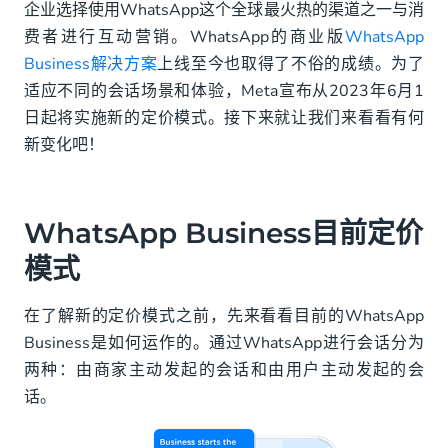
企业选择使用WhatsApp这个全球最火热的渠道之一与消
WhatsApp Business最新定价模式
费者进行互动营销。WhatsApp的商业版
WhatsApp
01 通知（由商家主动发起）
Business解决方案
上线至今也取得了不俗的成绩。为了
适应不同的会话场景和体验，Meta宣布从2023年6月1
02 验证（由商家主动发起）
日起将实施新的定价模式。接下来就让我们来看看有何
新变化吧！
03 营销（由商家主动发起）
04 咨询服务（由用户主动发起）
WhatsApp Business目前定价
福利来袭！
模式
新定价模式影响
在了解新的定价模式之前，先来看看目前的WhatsApp
-对于主要发送营销信息的商家
Business是如何运作的。通过WhatsApp进行会话分为
-对于主要发送通知或验证信息的商家
两种：由商家主动发起的会话和由用户主动发起的会
话。
-对于主要发送咨询服务消息的商家