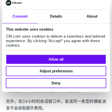
Consent
Details
About
特别说明：
This website uses cookies
由于由商家主动发起的会话需要使用消息模板，所使用
CM.com uses cookies to deliver a seamless and tailored
的模板类型将决定24小时会话窗口的会话类型 。如果在
experience. By clicking “Accept” you agree with these
cookies.
使用某一特定消息模板中间，切换了另一个类型的消息
模板，则在切换后开始一个新的24小时会话窗口。切换
Allow all
模板后将产生新的会话类型费用。
例如，使用营销模板开启会话，进行新品促销，则按照
Adjust preferences
营销会话类型收取费用。但是，在会话进行到一半时，
Deny
需要使用通知类消息模板，则将开启一个通知类型24小
时会话窗口，并按照此类型收取新的费用。
另外，在24小时的会话窗口中，发送同一类型的模板消
息不会收取额外费用。