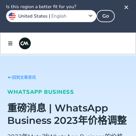
Is this region a better fit for you?
United States |
English
Go
回到文章资讯
WHATSAPP BUSINESS
重磅消息 | WhatsApp
Business 2023年价格调整