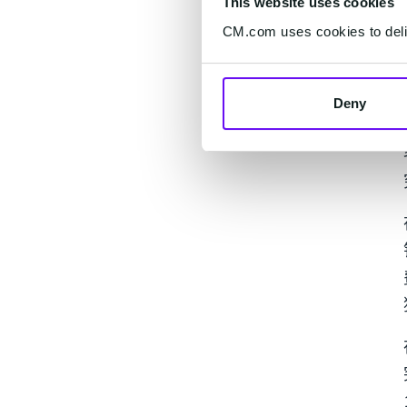
This website uses cookies
CM.com uses cookies to deliv
Deny