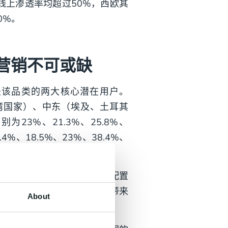
线上渗透率均超过50%，西欧其
0%。
媒营销不可或缺
是该品类的两大核心潜在用户。
等海湾国家）、中东（埃及、土耳其
3%、21.3%、25.8%、
%、18.5%、23%、38.4%、
考虑质量（82%）、性能及配置
名或明星代言为消费电子产品带来
About