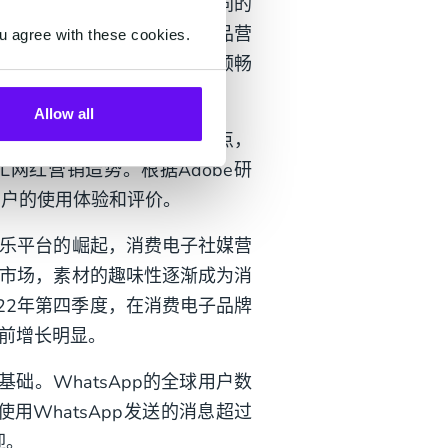
购买决策前，往往会通过不同的
入研究和对比。对于3C产品营
u agree with these cookies.
知到作出购买决策，需要更顺畅
Allow all
”渠道。在产品阶段上新的节点，
网红营销造势。根据Adobe研
用户的使用体验和评价。
乐平台的崛起，消费电子社媒营
市场，素材的趣味性逐渐成为消
022年第四季度，在消费电子品牌
前增长明显。
基础。WhatsApp的全球用户数
用WhatsApp发送的消息超过
迎。