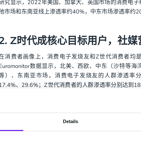
研究显示，2022年美国、加拿大、英国市场的消费电子
他市场和东南亚线上渗透率约40%，中东市场渗透率约2
2. Z时代成核心目标用户，社
在消费者画像上，消费电子发烧友和Z世代消费者均
Euromonitor数据显示，北美、西欧、中东（沙特
等）、东南亚市场，消费电子发烧友的人群渗透率分别为2
17.4%、29.6%；Z世代消费者的人群渗透率分别达到18.4
33%。
根据Adobe数据，海外消费者在购买消费电子时，优先
（77%）和价格因素（74%）。Z世代消费者更关注联
Details
的附加价值，同时关注KOL和产品测评反馈。