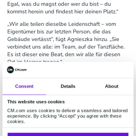
Egal, was du magst oder wer du bist – du
kommst herein und findest hier deinen Platz.“
„Wir alle teilen dieselbe Leidenschaft – vom
Eigentümer bis zur letzten Person, die das
Gebäude verlässt“, fügt Agnieszka hinzu. „Sie
verbindet uns alle: im Team, auf der Tanzfläche.
Es ist dieser eine Beat, den wir alle für diesen
Ort im Herzen tragen.“
Digitalisierung ist ein
Consent
Details
About
kontinuierlicher Prozess.
This website uses cookies
CM.com uses cookies to deliver a seamless and tailored
Trotz seines legendären Erbes musste sich
experience. By clicking “Accept” you agree with these
Amnesia – wie jedes andere Unternehmen – an
cookies.
die digitale Revolution anpassen. „Die
Digitalisierung war ein wichtiger Prozess für das