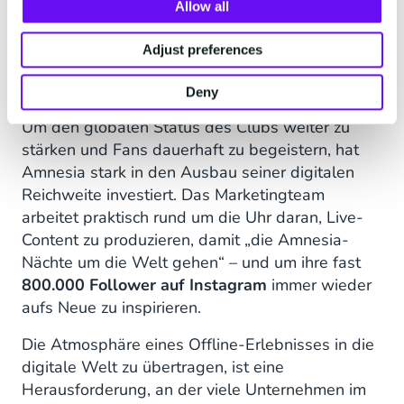
Allow all
gesamte Unternehmen und auch für unser
Marketingteam“, erklärt Bea. „Wir mussten
Adjust preferences
Systeme und Prozesse neu denken und uns für
neue Technologien öffnen.“
Deny
Um den globalen Status des Clubs weiter zu
stärken und Fans dauerhaft zu begeistern, hat
Amnesia stark in den Ausbau seiner digitalen
Reichweite investiert. Das Marketingteam
arbeitet praktisch rund um die Uhr daran, Live-
Content zu produzieren, damit „die Amnesia-
Nächte um die Welt gehen“ – und um ihre fast
800.000 Follower auf Instagram
immer wieder
aufs Neue zu inspirieren.
Die Atmosphäre eines Offline-Erlebnisses in die
digitale Welt zu übertragen, ist eine
Herausforderung, an der viele Unternehmen im