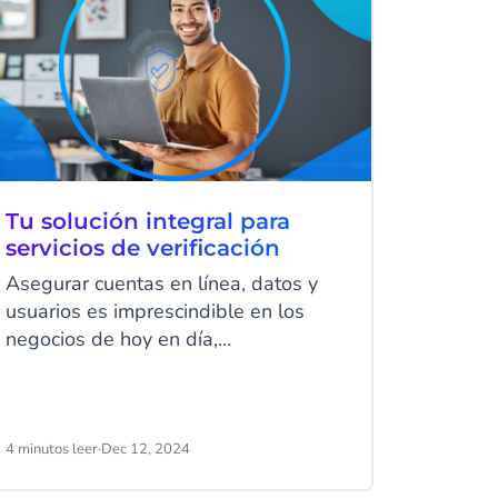
Tu solución integral para
servicios de verificación
Asegurar cuentas en línea, datos y
usuarios es imprescindible en los
negocios de hoy en día,
especialmente si no quieres terminar
como el próximo titular de una
brecha de seguridad en los
periódicos. Pero simplemente
4 minutos leer
·
Dec 12, 2024
implementar un montón de medidas