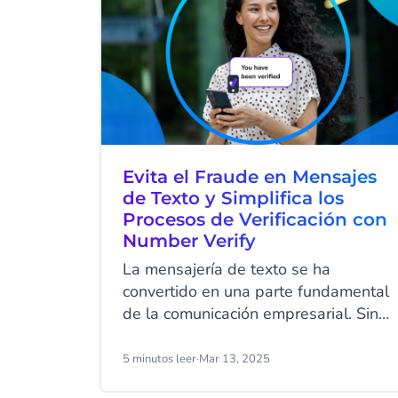
Evita el Fraude en Mensajes
de Texto y Simplifica los
Procesos de Verificación con
Number Verify
La mensajería de texto se ha
convertido en una parte fundamental
de la comunicación empresarial. Sin
embargo, en los últimos años, los
ciberdelincuentes han aprendido a
5 minutos leer
·
Mar 13, 2025
aprovechar los SMS para estafar