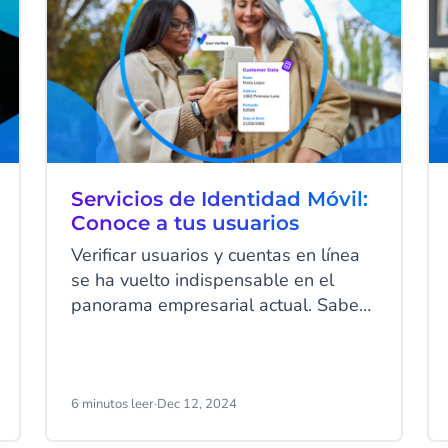
Servicios de Identidad Móvil:
Conoce a tus usuarios
Verificar usuarios y cuentas en línea
se ha vuelto indispensable en el
panorama empresarial actual. Saber
quién accede a tus servicios y datos
en línea no solo es una buena
práctica, sino que, en muchos casos,
es un requisito legal. Ya sea para
6 minutos leer
·
Dec 12, 2024
proteger a tus clientes y tu negocio o