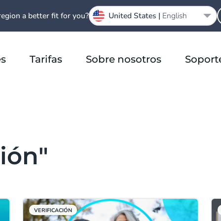
region a better fit for you?
United States |
English
es
Tarifas
Sobre nosotros
Soport
ción"
VERIFICACIÓN