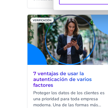
mejor para enviar OTPs? WhatsApp
Business Platform le permite enviar
contraseñas de un solo uso en el
VERIFICACIÓN
canal de mensajería favorito de sus
clientes, lo que mejora la experiencia
y la relación con ellos.
7 ventajas de usar la
autenticación de varios
factores
Proteger los datos de los clientes es
una prioridad para toda empresa
moderna. Una de las formas más