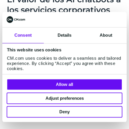
los servicios corporativos
No solo el comportamiento humano cambia, los
modelos de negocios también lo hacen. Esto
Consent
Details
About
impacta tanto en procesos internos como en la
forma en la que se brindan servicios.
This website uses cookies
Haz la diferencia con la digitalización.
CM.com uses cookies to deliver a seamless and tailored
experience. By clicking “Accept” you agree with these
Porque las personas son tu capital más
cookies.
importante, tu principal objetivo debe ser
proveerles el mejor soporte y ayuda. Es decir,
Allow all
construir una experiencia inolvidable.
Adjust preferences
Nuestras soluciones
Deny