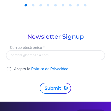
agentes de IA que vuelve dinámicos los
flujos de trabajo, permitiendo que la
Item
tecnología vaya más allá de una simple
1
respuesta a consultas. La finalidad es que
of
se resuelvan problemas del negocio
9
mientras escala la experiencia del cliente y
Newsletter Signup
se optimiza la productividad.
Correo electrónico
*
Acepto la
Política de Privacidad
Submit