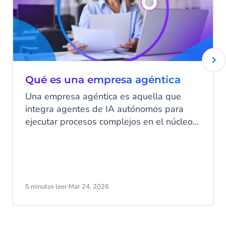
Qué es una empresa agéntica
Una empresa agéntica es aquella que
integra agentes de IA autónomos para
ejecutar procesos complejos en el núcleo
de sus operaciones sin una constante
intervención humana. Se diferencian de la
automatización convencional porque
utilizan sistemas que son capaces de
aprender, razonar e incluso actuar con
5 minutos leer
·
Mar 24, 2026
base en objetivos específicos. Todo
gracias a soluciones como HALO: un
software para la creación y gestión de