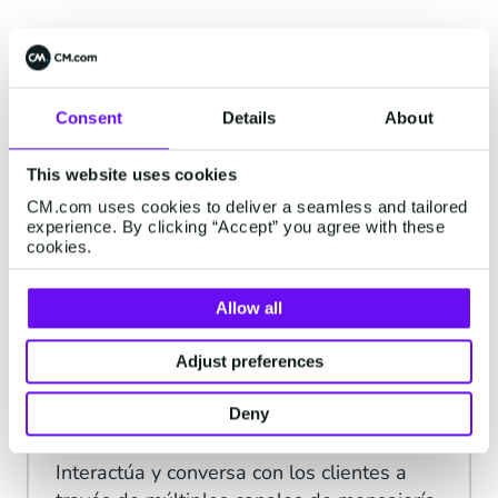
SMS
Consent
Details
About
Llega a tu público objetivo en todo el
This website uses cookies
mundo, mantén a los clientes
CM.com uses cookies to deliver a seamless and tailored
comprometidos e informados y aumenta
experience. By clicking “Accept” you agree with these
las conversiones con los SMS.
cookies.
Leer más
Allow all
Adjust preferences
Business Messaging
API
Deny
Interactúa y conversa con los clientes a