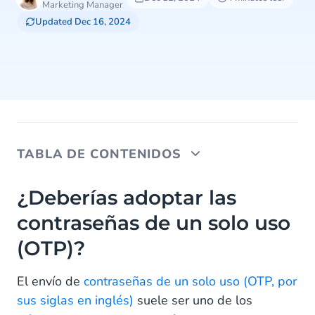
Marketing Manager
Updated Dec 16, 2024
TABLA DE CONTENIDOS
¿Deberías adoptar las contraseñas de un solo uso
¿Deberías adoptar las
(OTP)?
contraseñas de un solo uso
¿Existe un mejor método de verificación?
(OTP)?
La solución integral para la verificación
El envío de
contraseñas de un solo uso (OTP, por
sus siglas en inglés)
suele ser uno de los