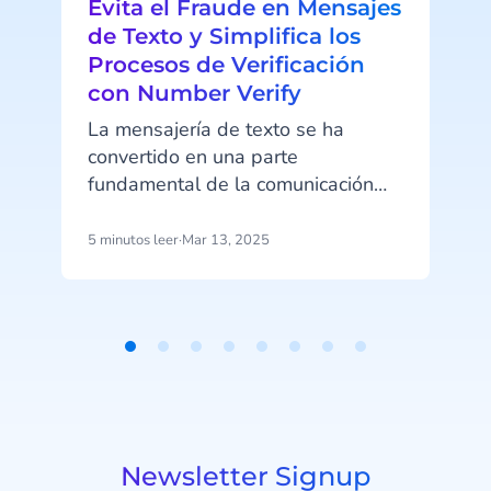
Evita el Fraude en Mensajes
de Texto y Simplifica los
Procesos de Verificación
con Number Verify
V
La mensajería de texto se ha
convertido en una parte
fundamental de la comunicación
empresarial. Sin embargo, en los
últimos años, los ciberdelincuentes
5 minutos leer
·
Mar 13, 2025
6
han aprendido a aprovechar los
l
SMS para estafar tanto a
c
empresas como a clientes, robando
c
datos y dinero. Pero no te
Item
i
preocupes, existe un nuevo
1
d
método de verificación rápido,
of
seguro y eficiente para proteger
8
tus cuentas online: Number Verify.
Newsletter Signup