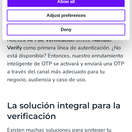
Allow all
móviles que suministran la verificación SIM. Este
proceso ocurre sin necesidad de mensajes,
Adjust preferences
eliminando riesgos de fraude como el toll fraud,
phishing, smishing o AIT.
Deny
Nuestra
API de Verificación
ofrece
Number
Verify
como primera línea de autenticación. ¿No
está disponible? Entonces, nuestro enrutamiento
inteligente de OTP se activará y enviará una OTP
a través del canal más adecuado para tu
negocio, audiencia y caso de uso.
La solución integral para la
verificación
Existen muchas soluciones para proteger tu