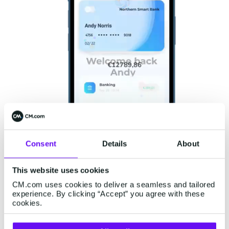
Consent
Details
About
This website uses cookies
CM.com uses cookies to deliver a seamless and tailored
El usuario solo deberá introducir su número de
experience. By clicking “Accept” you agree with these
cookies.
teléfono, y la autenticación se realizará en
segundo plano a través de los operadores