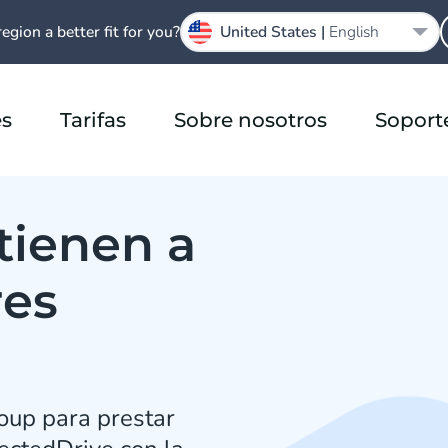
region a better fit for you?
United States |
English
es
Tarifas
Sobre nosotros
Soport
ienen a
res
up para prestar