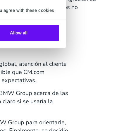
lemas para que los clientes no
u agree with these cookies.
Allow all
obal, atención al cliente
ndible que CM.com
 expectativas.
n BMW Group acerca de las
claro si se usaría la
W Group para orientarle,
nes. Finalmente, se decidió