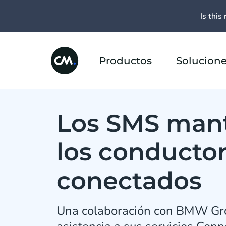
Is this 
Productos
Solucion
Los SMS mant
los conducto
conectados
Una colaboración con BMW Gro