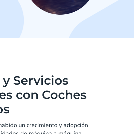
y Servicios
es con Coches
os
habido un crecimiento y adopción
nidades de máquina a máquina