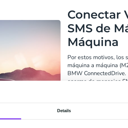
Conectar 
SMS de Má
Máquina
Por estos motivos, los
máquina a máquina (M2
BMW ConnectedDrive. 
enorme de mensajes SM
a escalar los servicios 
Tuvimos que cumplir var
alta redundancia, SLA es
Details
orientación con la migr
Nuestros equipos debía