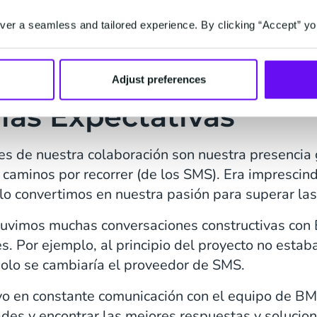
llevara a cabo sin prob
er a seamless and tailored experience. By clicking “Accept” yo
notaran nada.
Adjust preferences
las Expectativas
 de nuestra colaboración son nuestra presencia gl
 caminos por recorrer (de los SMS). Era impresci
 lo convertimos en nuestra pasión para superar las
 tuvimos muchas conversaciones constructivas co
. Por ejemplo, al principio del proyecto no estaba 
 solo se cambiaría el proveedor de SMS.
o en constante comunicación con el equipo de BM
dades y encontrar las mejores respuestas y solucio