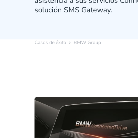
asistencia a sus servicios Conn
solución SMS Gateway.
Casos de éxito
BMW Group