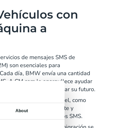
Vehículos con
quina a
 servicios de mensajes SMS de
M) son esenciales para
Cada día, BMW envía una cantidad
S. A CM.com le enorgullece ayudar
ConnectedDrive y garantizar su futuro.
ios requisitos de alto nivel, como
trictos, atención al cliente y
About
ación de todos los servicios SMS.
n asegurarse de que la migración se