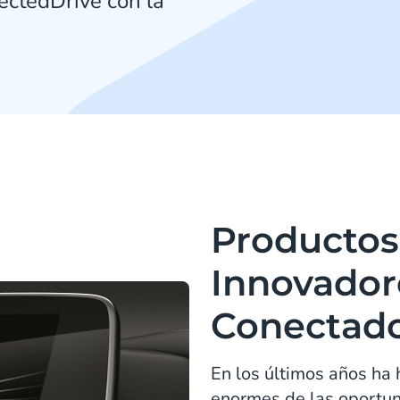
ectedDrive con la
Productos 
Innovador
Conectad
En los últimos años ha 
enormes de las oportu