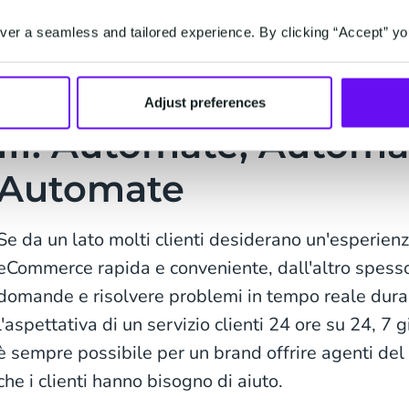
Per rendere questo servizio più efficace e meno di
er a seamless and tailored experience. By clicking “Accept” yo
tempo, i brand possono utilizzare i chatbot per au
Adjust preferences
III. Automate, Automa
Automate
Se da un lato molti clienti desiderano un'esperienz
eCommerce rapida e conveniente, dall'altro spesso
domande e risolvere problemi in tempo reale dur
l'aspettativa di un servizio clienti 24 ore su 24, 7 g
è sempre possibile per un brand offrire agenti del s
che i clienti hanno bisogno di aiuto.