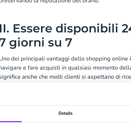
preservando la reputazione del brand.
II. Essere disponibili 2
7 giorni su 7
Uno dei principali vantaggi dello shopping online è 
navigare e fare acquisti in qualsiasi momento del
significa anche che molti clienti si aspettano di ri
che ne hanno bisogno.
Per migliorare l'esperienza dei clienti, molte azien
di assistenza clienti 24 ore su 24, 7 giorni su 7, che
Details
telefono o di un'opzione di chat dal vivo che mette i
rappresentante del servizio clienti.