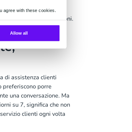
spendioso in termini di
u agree with these cookies.
tomatizzare le conversazioni.
Allow all
te,
a di assistenza clienti
 preferiscono porre
ante una conversazione. Ma
iorni su 7, significa che non
ervizio clienti ogni volta