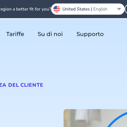
region a better fit for you?
United States |
English
Tariffe
Su di noi
Supporto
ZA DEL CLIENTE