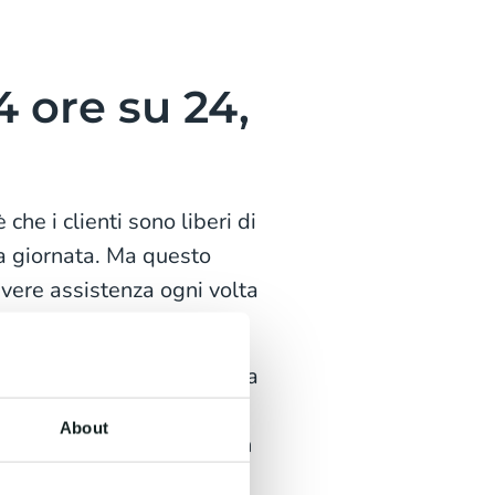
4 ore su 24,
che i clienti sono liberi di
la giornata. Ma questo
cevere assistenza ogni volta
de online offrono una linea
 si tratti di un numero di
About
n contatto i clienti con un