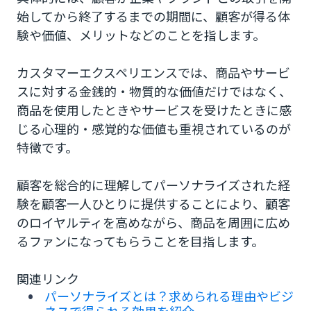
カスタマーエクスペリエンスを向上させるメリット
始してから終了するまでの期間に、顧客が得る体
験や価値、メリットなどのことを指します。
ブランドイメージの向上
顧客離れの防止・リピーターの獲得
カスタマーエクスペリエンスでは、商品やサービ
スに対する金銭的・物質的な価値だけではなく、
既存顧客による宣伝効果
商品を使用したときやサービスを受けたときに感
じる心理的・感覚的な価値も重視されているのが
カスタマーエクスペリエンスを向上させる方法
特徴です。
顧客データを作成し、維持管理する
顧客を総合的に理解してパーソナライズされた経
ペルソナ/カスタマージャーニーマップを作成す
験を顧客一人ひとりに提供することにより、顧客
る
のロイヤルティを高めながら、商品を周囲に広め
定期的なPDCAを行う
るファンになってもらうことを目指します。
まとめ
関連リンク
パーソナライズとは？求められる理由やビジ