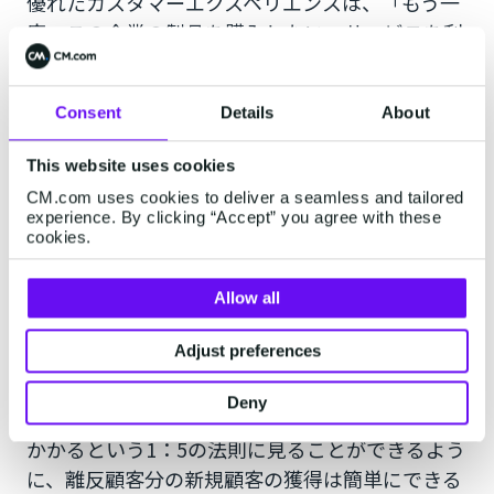
優れたカスタマーエクスペリエンスは、「もう一
度、この企業の製品を購入したい・サービスを利
用したい」という満足感につながり、リピーター
となってくれます。
Consent
Details
About
反対に、ある商品の購入において、顧客が満足す
This website uses cookies
るエクスペリエンスを受けなければ、競合他社に
CM.com uses cookies to deliver a seamless and tailored
乗り換えてしまうでしょう。
experience. By clicking “Accept” you agree with these
cookies.
顧客を1人失うことは、企業はその顧客の生涯に
わたって期待できる購買活動、つまり顧客の生涯
Allow all
価値（LTV）を失ったことになるため、企業にと
Adjust preferences
って大きな打撃になります。
Deny
新規顧客の獲得には、既存顧客の5倍のコストが
かかるという1：5の法則に見ることができるよう
に、離反顧客分の新規顧客の獲得は簡単にできる