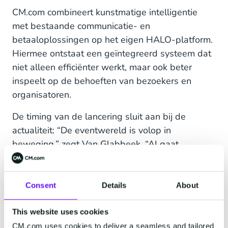
CM.com combineert kunstmatige intelligentie
met bestaande communicatie- en
betaaloplossingen op het eigen HALO-platform.
Hiermee ontstaat een geïntegreerd systeem dat
niet alleen efficiënter werkt, maar ook beter
inspeelt op de behoeften van bezoekers en
organisatoren.
De timing van de lancering sluit aan bij de
actualiteit: “De eventwereld is volop in
beweging,” zegt Van Glabbeek. “AI gaat
razendsnel en veel tools zijn versnipperd. Met
onze 700 medewerkers hebben wij de kennis en
slagkracht om technologie te ontwikkelen die
Consent
Details
About
aansluit bij de hoge standaarden in Nederland.
Daarmee helpen we organisatoren om
This website uses cookies
werkprocessen efficiënter te organiseren zodat
CM.com uses cookies to deliver a seamless and tailored