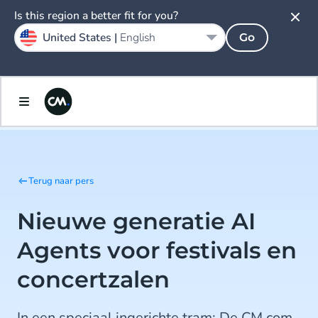
Is this region a better fit for you?
United States |
English
Go
Terug naar pers
Nieuwe generatie AI
Agents voor festivals en
concertzalen
In een speciaal ingerichte tram: De CM.com