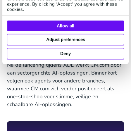
experience. By clicking “Accept” you agree with these
er ruimte ontstaat om nog meer te verbinden met
cookies.
hun publiek.”
Allow all
Toekomst: van events naar
Adjust preferences
andere branches
Deny
Na de lancering tijdens ADE werkt CM.com door
aan sectorgerichte AI-oplossingen. Binnenkort
volgen ook agents voor andere branches,
waarmee CM.com zich verder positioneert als
one-stop-shop voor slimme, veilige en
schaalbare AI-oplossingen.