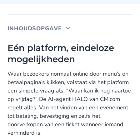
INHOUDSOPGAVE
Eén platform, eindeloze mogelijkheden
Eén platform, eindeloze
mogelijkheden
Van klik naar conversatie
Nieuwe standaard voor de eventwereld
Waar bezoekers normaal online door menu’s en
betaalpagina’s klikken, volstaat via het platform
Toekomst: van events naar andere branches
een simpele vraag als: “Waar kan ik nog naartoe
op vrijdag?” De AI-agent HALO van CM.com
regelt alles. Van het vinden van een evenement
tot betaling, bevestiging en zelfs het
doorverkopen van een ticket wanneer iemand
verhinderd is.