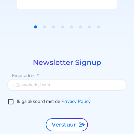
tot een selecte groep
technologiepartners op dit hoogste
partnerniveau.
b
Item
1
of
8
Newsletter Signup
Emailadres
*
Ik ga akkoord met de
Privacy Policy
Verstuur