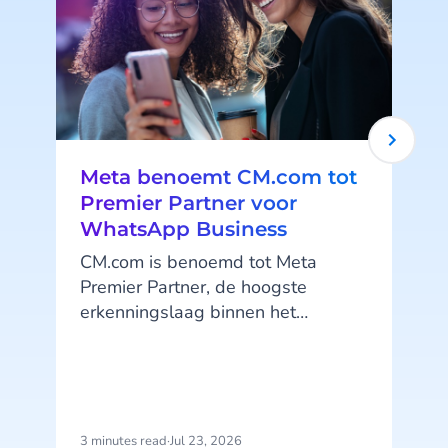
Meta benoemt CM.com tot
Premier Partner voor
WhatsApp Business
CM.com is benoemd tot Meta
Premier Partner, de hoogste
erkenningslaag binnen het
WhatsApp Business Solution
Partner-programma. CM.com is
daarmee de eerste partner in
Nederland die deze status
ontvangt en behoort wereldwijd
3 minutes read
·
Jul 23, 2026
4