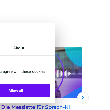
About
HALO
WHATSAPP
u agree with these cookies.
Allow all
Die Messlatte für Sprach-KI
What