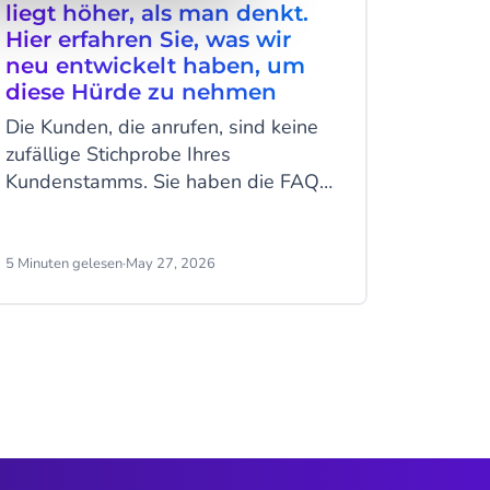
liegt höher, als man denkt.
komme
Hier erfahren Sie, was wir
Ihr U
neu entwickelt haben, um
muss
diese Hürde zu nehmen
WhatsA
Die Kunden, die anrufen, sind keine
häufigs
zufällige Stichprobe Ihres
Datensc
Kundenstamms. Sie haben die FAQs
Benutz
durchgesehen. Sie haben eine
können 
Nachricht geschickt. Sie haben
Telefo
gewartet – oder es gar nicht erst
Ihrem 
5 Minuten gelesen
·
May 27, 2026
11 Minute
versucht –, weil das, was sie sagen
senden
müssen, zu kompliziert, zu dringend
konkret
oder zu wichtig ist, um es zu tippen.
Sie Kun
Wenn sie schließlich zum Telefon
Kampag
greifen, sind sie bereits etwas
Daten s
frustriert und fest entschlossen, eine
Antwort zu erhalten. Die nächsten
drei Minuten werden ihre Meinung