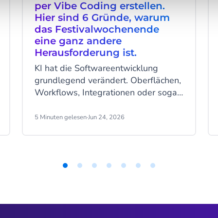
per Vibe Coding erstellen.
Hier sind 6 Gründe, warum
das Festivalwochenende
eine ganz andere
Herausforderung ist.
KI hat die Softwareentwicklung
grundlegend verändert. Oberflächen,
Workflows, Integrationen oder sogar
komplette mobile Anwendungen
lassen sich heute innerhalb weniger
5 Minuten gelesen
·
Jun 24, 2026
Stunden mit nur wenigen Prompts
erstellen. Das ist echter Fortschritt.