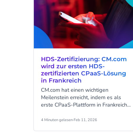
HDS-Zertifizierung: CM.com
wird zur ersten HDS-
zertifizierten CPaaS-Lösung
in Frankreich
CM.com hat einen wichtigen
Meilenstein erreicht, indem es als
erste CPaaS-Plattform in Frankreich
direkt HDS-zertifiziert wurde. Diese
Zertifizierung belegt die Fähigkeit
4 Minuten gelesen
·
Feb 11, 2026
von CM.com, sensible