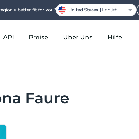
region a better fit for you?
United States |
English
API
Preise
Über Uns
Hilfe
lona Faure