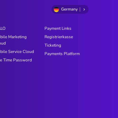
über Ihr Unternehmen stärker
Germany
prägen, als es jeder Chat jemals
könnte. Das sind die Menschen, mit
denen Sprach-KI spricht. Und die
LO
Payment Links
meisten Sprach-KI-Systeme sind
bile Marketing
Registrierkasse
nicht für diese Menschen konzipiert.
oud
Ticketing
bile Service Cloud
Payments Platform
e Time Password