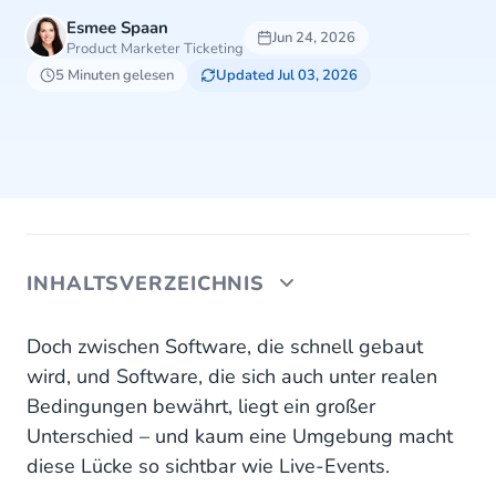
Esmee Spaan
Jun 24, 2026
Product Marketer Ticketing
5 Minuten gelesen
Updated Jul 03, 2026
INHALTSVERZEICHNIS
1. Für Spitzenlasten entwickeln – nicht für den
Doch zwischen Software, die schnell gebaut
Durchschnitt
wird, und Software, die sich auch unter realen
Bedingungen bewährt, liegt ein großer
2. Kommunikation ist betriebliche Infrastruktur –
Unterschied – und kaum eine Umgebung macht
keine Funktion
diese Lücke so sichtbar wie Live-Events.
3. Ein Prototyp beweist die Idee. Der Live-Betrieb