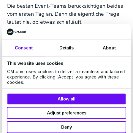
Die besten Event-Teams berücksichtigen beides
vom ersten Tag an. Denn die eigentliche Frage
lautet nie, ob etwas schiefläuft.
Sondern wann – und ob Ihre Plattform darauf
vorbereitet ist.
Consent
Details
About
This website uses cookies
5. Die Oberfläche sehen
CM.com uses cookies to deliver a seamless and tailored
experience. By clicking “Accept” you agree with these
Besucher. Die
cookies.
Integrationen erleben sie.
Allow all
Moderne Event-Apps stehen selten für sich
Adjust preferences
allein. Sie sind mit Ticketing, CRM, Customer
Support, Marketing Automation, Payment-
Deny
Systemen und Sponsoring-Plattformen