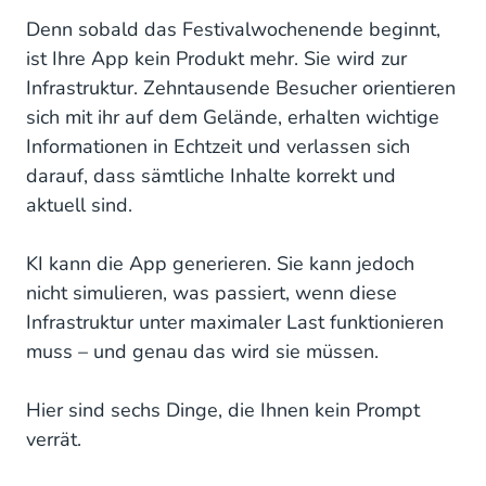
beweist, dass Besucher sich darauf verlassen
Denn sobald das Festivalwochenende beginnt,
können.
ist Ihre App kein Produkt mehr. Sie wird zur
Infrastruktur. Zehntausende Besucher orientieren
4. Zuverlässigkeit ist die Grundlage von Vertrauen
sich mit ihr auf dem Gelände, erhalten wichtige
5. Die Oberfläche sehen Besucher. Die
Informationen in Echtzeit und verlassen sich
Integrationen erleben sie.
darauf, dass sämtliche Inhalte korrekt und
aktuell sind.
6. Hervorragende Event-Apps werden betrieben –
nicht nur entwickelt
KI kann die App generieren. Sie kann jedoch
Eine Festival-App ist längst mehr als nur eine App
nicht simulieren, was passiert, wenn diese
Infrastruktur unter maximaler Last funktionieren
Jeder kann bauen. Nur wenige können liefern.
muss – und genau das wird sie müssen.
Hier sind sechs Dinge, die Ihnen kein Prompt
verrät.