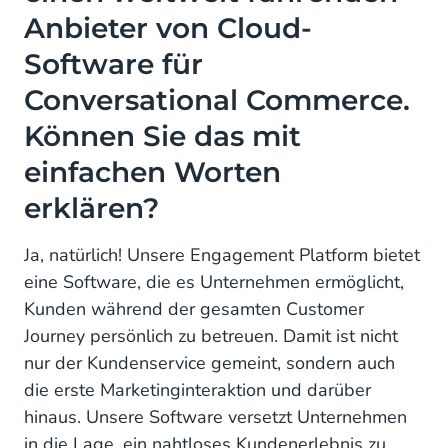
einfachen Worten erklären?
Anbieter von Cloud-
Was unterscheidet Sie von Ihren Mitbewerbern?
Software für
Conversational Commerce.
KI ist offensichtlich der Trend. Arbeiten Sie schon
lange daran und haben Sie einen bestimmten
Können Sie das mit
Ansatz?
einfachen Worten
Was genau sind AI-Agents? Können Sie das
erklären?
erklären?
Ja, natürlich! Unsere Engagement Platform bietet
Wie wird sich der Sektor Ihrer Meinung nach
weiterentwickeln?
eine Software, die es Unternehmen ermöglicht,
Kunden während der gesamten Customer
Bestimmte Probleme im Kundenservice, wie z. B.
Journey persönlich zu betreuen. Damit ist nicht
unsere Mehrsprachigkeit, scheinen sich von selbst
nur der Kundenservice gemeint, sondern auch
zu lösen?
die erste Marketinginteraktion und darüber
Und wenn wir weiter in die Zukunft blicken?
hinaus. Unsere Software versetzt Unternehmen
in die Lage, ein nahtloses Kundenerlebnis zu