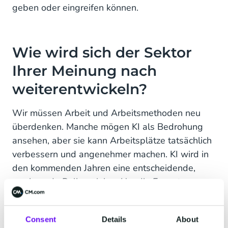
geben oder eingreifen können.
Wie wird sich der Sektor
Ihrer Meinung nach
weiterentwickeln?
Wir müssen Arbeit und Arbeitsmethoden neu
überdenken. Manche mögen KI als Bedrohung
ansehen, aber sie kann Arbeitsplätze tatsächlich
verbessern und angenehmer machen. KI wird in
den kommenden Jahren eine entscheidende,
wachsende Rolle spielen. Um die Erwartungen
moderner Verbraucher zu erfüllen, die
personalisierte, unmittelbare Erfahrungen über
Consent
Details
About
alle Kanäle hinweg wünschen, müssen die Daten