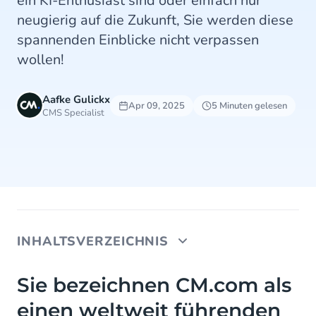
ein KI-Enthusiast sind oder einfach nur
neugierig auf die Zukunft, Sie werden diese
spannenden Einblicke nicht verpassen
wollen!
Aafke Gulickx
Apr 09, 2025
5 Minuten gelesen
CMS Specialist
INHALTSVERZEICHNIS
Sie bezeichnen CM.com als einen weltweit
Sie bezeichnen CM.com als
führenden Anbieter von Cloud-Software für
einen weltweit führenden
Conversational Commerce. Können Sie das mit