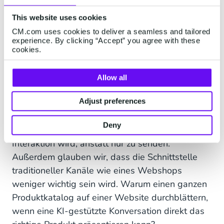
gut organisiert sein, um einen
This website uses cookies
kanalübergreifenden Ansatz in den
CM.com uses cookies to deliver a seamless and tailored
Kundendienstabteilungen zu ermöglichen. Wir
experience. By clicking “Accept” you agree with these
haben bereits einen Eindruck davon bekommen,
cookies.
was möglich ist, aber die Entwicklungen in
diesem Bereich schreiten schnell voran. Dies
Allow all
bietet die Möglichkeit, auf der Grundlage
Adjust preferences
relevanter Daten proaktiv automatisierte
Gespräche mit den Kunden zu führen, so dass z.
Deny
B. das Marketing zu einer wechselseitigen
Interaktion wird, anstatt nur zu senden.
Außerdem glauben wir, dass die Schnittstelle
traditioneller Kanäle wie eines Webshops
weniger wichtig sein wird. Warum einen ganzen
Produktkatalog auf einer Website durchblättern,
wenn eine KI-gestützte Konversation direkt das