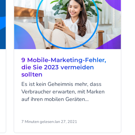
9 Mobile-Marketing-Fehler,
die Sie 2023 vermeiden
sollten
Es ist kein Geheimnis mehr, dass
Verbraucher erwarten, mit Marken
auf ihren mobilen Geräten
interagieren zu können. Für Marken
ist es der beste Kanal, um Ihre
Kunden zu erreichen und den Umsatz
7 Minuten gelesen
·
Jan 27, 2021
zu steigern. Zwar braucht nicht jedes