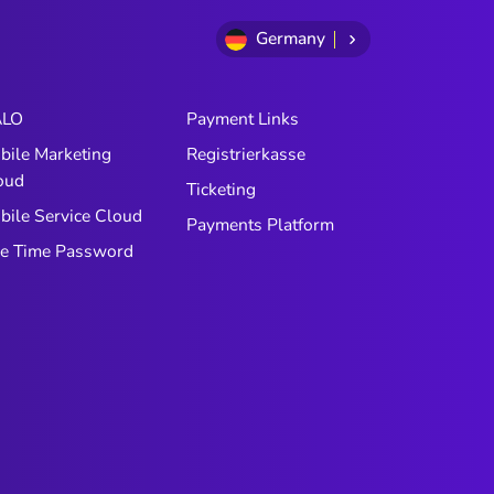
über Ihr Unternehmen stärker
Germany
prägen, als es jeder Chat jemals
könnte. Das sind die Menschen, mit
denen Sprach-KI spricht. Und die
LO
Payment Links
meisten Sprach-KI-Systeme sind
bile Marketing
Registrierkasse
nicht für diese Menschen konzipiert.
oud
Ticketing
bile Service Cloud
Payments Platform
e Time Password