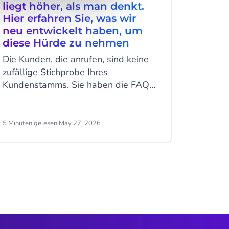
liegt höher, als man denkt.
komme
Hier erfahren Sie, was wir
Ihr U
neu entwickelt haben, um
muss
diese Hürde zu nehmen
WhatsA
Die Kunden, die anrufen, sind keine
häufigs
zufällige Stichprobe Ihres
Datensc
Kundenstamms. Sie haben die FAQs
Benutz
durchgesehen. Sie haben eine
können 
Nachricht geschickt. Sie haben
Telefo
gewartet – oder es gar nicht erst
Ihrem 
5 Minuten gelesen
·
May 27, 2026
11 Minute
versucht –, weil das, was sie sagen
senden
müssen, zu kompliziert, zu dringend
konkret
oder zu wichtig ist, um es zu tippen.
Sie Kun
Wenn sie schließlich zum Telefon
Kampag
greifen, sind sie bereits etwas
Daten s
frustriert und fest entschlossen, eine
Antwort zu erhalten. Die nächsten
drei Minuten werden ihre Meinung