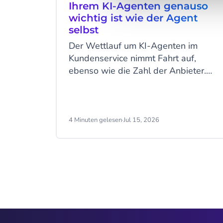
Ihrem KI-Agenten genauso
wichtig ist wie der Agent
selbst
Der Wettlauf um KI-Agenten im
Kundenservice nimmt Fahrt auf,
ebenso wie die Zahl der Anbieter.
Doch der Erfolg hängt nicht allein von
der Technologie ab. Entscheidend ist
die Plattform dahinter und die Frage,
wer sie entwickelt, betreibt und
4 Minuten gelesen
·
Jul 15, 2026
langfristig weiterentwickelt.
Item
2
of
9