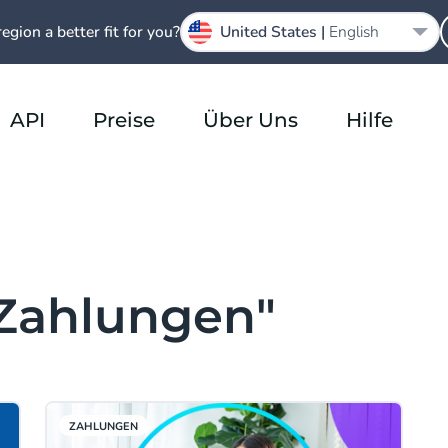
region a better fit for you?
United States |
English
API
Preise
Über Uns
Hilfe
Zahlungen"
ZAHLUNGEN