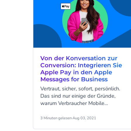
Von der Konversation zur
Conversion: Integrieren Sie
Apple Pay in den Apple
Messages for Business
Vertraut, sicher, sofort, persönlich.
Das sind nur einige der Gründe,
warum Verbraucher Mobile
Messaging gegenüber Anrufen und
E-Mails bevorzugen, um mit Marken
3 Minuten gelesen
·
Aug 03, 2021
zu kommunizieren. Mit einem