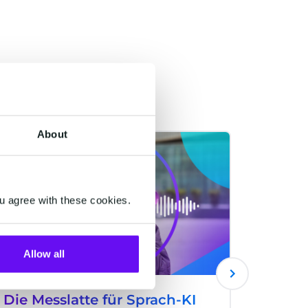
About
ZAHLUNGEN
ZAHLUNGE
u agree with these cookies.
Allow all
Die Messlatte für Sprach-KI
What