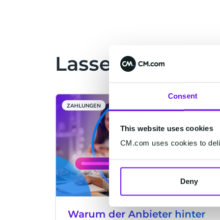
zusätzlichen Vorteil für Sie:
Unternehmen können mobile
Messaging-Kanäle in einen
Verkaufskanal umwandeln. Steigern
Sie mit Apple Pay Ihren Umsatz und
Lassen Sie sich 
die Kundenzufriedenheit.
Consent
ZAHLUNGEN
This website uses cookies
CM.com uses cookies to deliv
Deny
Warum der Anbieter hinter