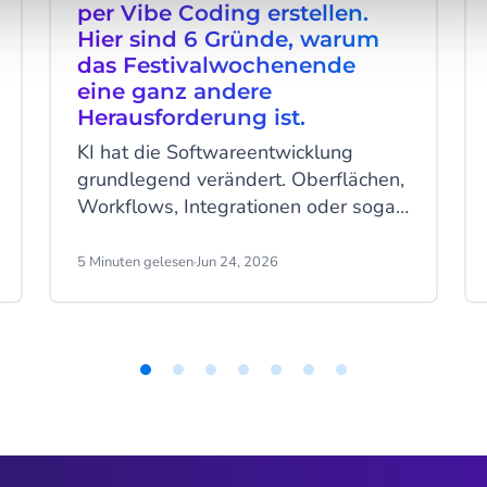
per Vibe Coding erstellen.
Hier sind 6 Gründe, warum
das Festivalwochenende
eine ganz andere
Herausforderung ist.
KI hat die Softwareentwicklung
grundlegend verändert. Oberflächen,
Workflows, Integrationen oder sogar
komplette mobile Anwendungen
lassen sich heute innerhalb weniger
5 Minuten gelesen
·
Jun 24, 2026
Stunden mit nur wenigen Prompts
erstellen. Das ist echter Fortschritt.