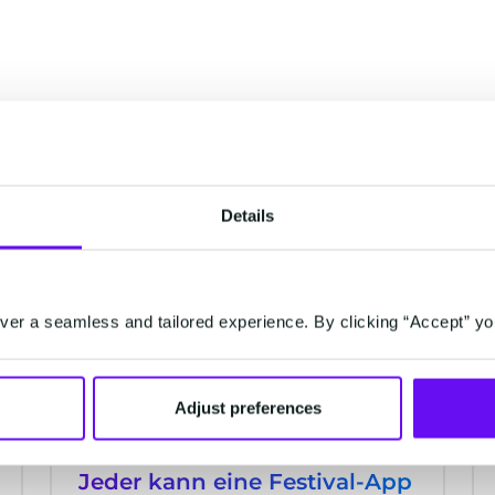
Unternehmen eine mobile App, um
die Nachfrage der Verbraucher zu
befriedigen, aber jedes Unternehmen
braucht eine intelligente mobile
Marketingstrategie. Wir führen Sie
inspirieren
durch die Mobile-Marketing-Fehler,
die im Jahr 2023 nicht gemacht
werden sollten.
Details
ZAHLUNGEN
er a seamless and tailored experience. By clicking “Accept” yo
Adjust preferences
Jeder kann eine Festival-App