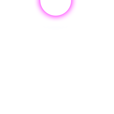
IA.
ENLI
Agentes de IA para Atención al Cliente
con HALO.
Activa la IA ahora