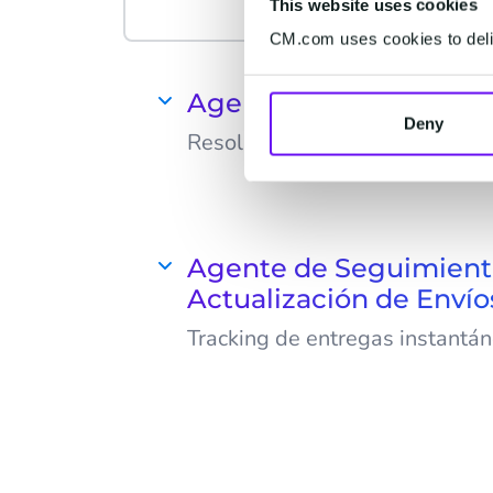
This website uses cookies
CM.com uses cookies to deliv
Agente de Reclamacion
Deny
Resolución eficiente de inciden
Gestiona rápidamente reclamac
de garantía, ofreciendo soluci
refuercen la confianza y satisfa
Agente de Seguimient
Actualización de Envío
Tracking de entregas instantá
Proporciona actualizaciones d
real para mejorar la experienc
generar confianza con informac