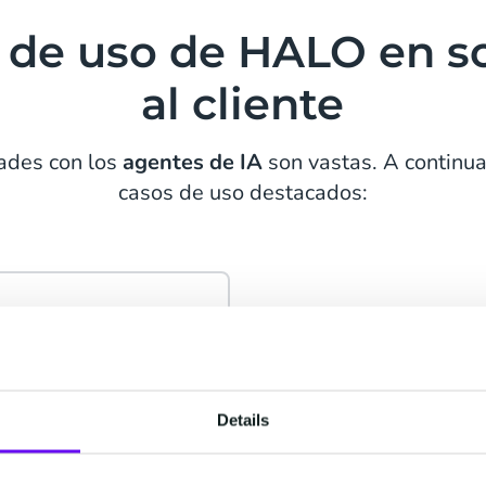
 de uso de HALO en s
al cliente
ades con los
agentes de IA
son vastas. A continua
casos de uso destacados:
Pedidos
fricción
edidos al instante,
Details
uida y eficiente