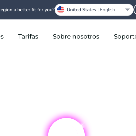
region a better fit for you?
United States |
English
es
Tarifas
Sobre nosotros
Soport