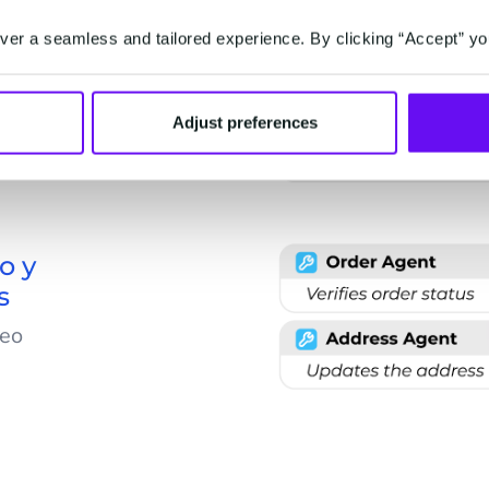
er a seamless and tailored experience. By clicking “Accept” yo
es y Garantías
Adjust preferences
cias
iones y solicitudes
ones oportunas que
cción del cliente.
o y
s
neo
e entrega en tiempo
ia post-compra y
ión precisa.