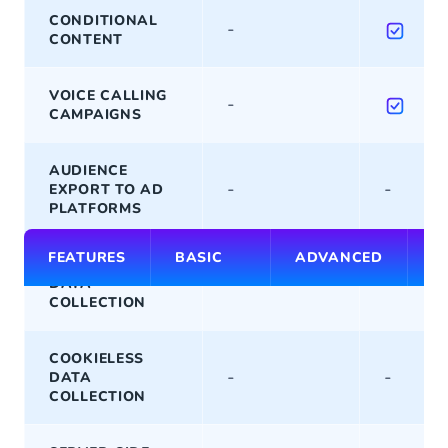
CONDITIONAL
-
CONTENT
VOICE CALLING
-
CAMPAIGNS
AUDIENCE
-
-
EXPORT TO AD
PLATFORMS
FEATURES
BASIC
ADVANCED
P
FIRST-PARTY
-
-
DATA
COLLECTION
COOKIELESS
-
-
DATA
COLLECTION