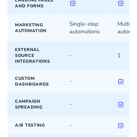
LANDING PAGES
AND FORMS
Single-step
Multi-s
MARKETING
AUTOMATION
automations
automat
EXTERNAL
-
1
SOURCE
INTEGRATIONS
CUSTOM
-
DASHBOARDS
CAMPAIGN
-
SPREADING
-
A/B TESTING