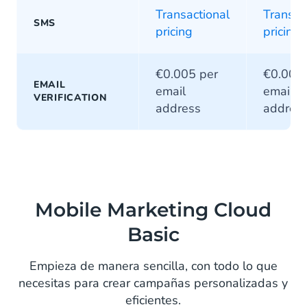
Transactional
Transac
SMS
pricing
pricing
€0.005 per
€0.005 
EMAIL
email
email
VERIFICATION
address
addres
Mobile Marketing Cloud
Basic
Empieza de manera sencilla, con todo lo que
necesitas para crear campañas personalizadas y
eficientes.