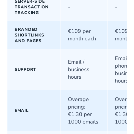
SERVER-SIDE
-
-
TRANSACTION
TRACKING
BRANDED
€109 per
€109 p
SHORTLINKS
month each
month 
AND PAGES
Email / 
Email /
phone /
business
SUPPORT
busines
hours
hours
Overage
Overag
pricing:
pricing:
EMAIL
€1.30 per
€1.30 p
1000 emails.
1000 em