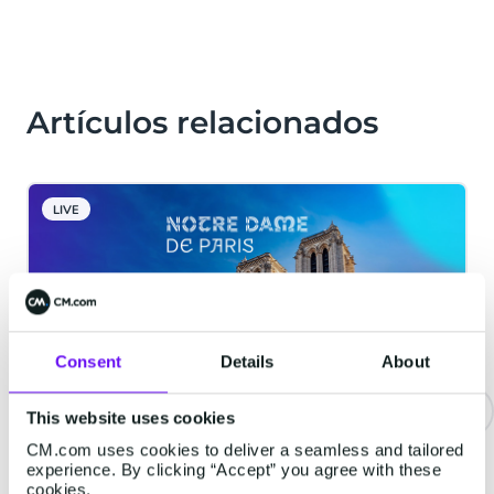
Artículos relacionados
LIVE
Consent
Details
About
This website uses cookies
CM.com uses cookies to deliver a seamless and tailored
La catedral de Notre-Dame
experience. By clicking “Accept” you agree with these
implementa una solución de
cookies.