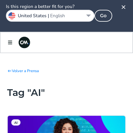
Is this region a better fit for you?
United States |
English
Go
Volver a Prensa
Tag "AI"
AI