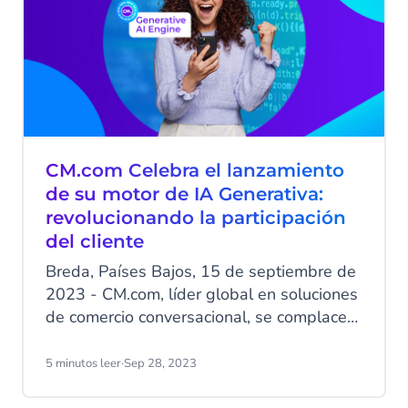
CM.com Celebra el lanzamiento
de su motor de IA Generativa:
revolucionando la participación
del cliente
Breda, Países Bajos, 15 de septiembre de
2023 - CM.com, líder global en soluciones
de comercio conversacional, se complace
en anunciar el exitoso lanzamiento de sus
innovadoras capacidades de IA
5 minutos leer
·
Sep 28, 2023
Generativa. Este lanzamiento representa