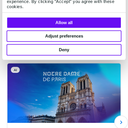
experience. By clicking “Accept” you agree with these
cookies.
Allow all
Adjust preferences
Artículos relacionados
Deny
AI