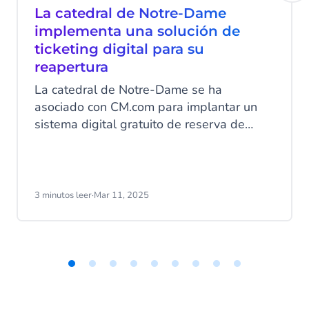
La catedral de Notre-Dame
implementa una solución de
ticketing digital para su
reapertura
La catedral de Notre-Dame se ha
asociado con CM.com para implantar un
sistema digital gratuito de reserva de
franjas horarias, efectivo desde su
reapertura. Después de 5 años de
restauración tras el incendio del 15 de
abril de 2019, Notre-Dame ha reabierto
3 minutos leer
·
Mar 11, 2025
sus puertas para acoger a los millones de
fieles y visitantes que se esperan.
Item
1