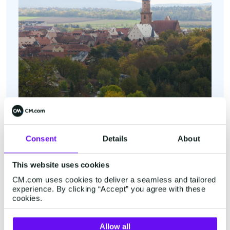
Consent
Details
About
Volkach
This website uses cookies
Industriestrasse 2B
CM.com uses cookies to deliver a seamless and tailored
97332 Volkach
experience. By clicking “Accept” you agree with these
+49 32 221 09 6288
cookies.
Afficher dans Google Maps
Allow all