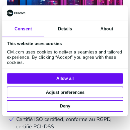
Consent
Details
About
Technologie & Sécurité
This website uses cookies
CM.com uses cookies to deliver a seamless and tailored
Monitoring 24/7, serveurs virtuels & mémoire
experience. By clicking “Accept” you agree with these
cookies.
à accès rapide
Plateforme et Logiciel Cloud privés,
Allow all
développés en interne
Adjust preferences
Évolutivité garantie, time to market,
redondance globale
Deny
Certifié ISO certified, conforme au RGPD,
certifié PCI-DSS