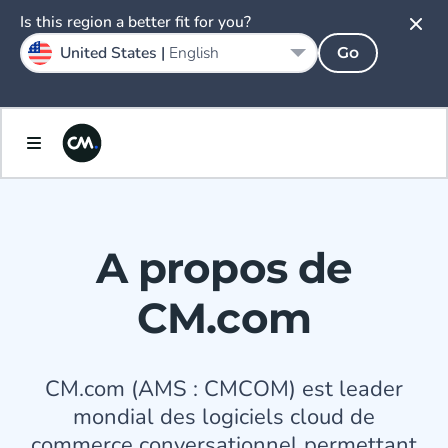
Is this region a better fit for you?
United States |
English
Go
A propos de
CM.com
CM.com (AMS : CMCOM) est leader
mondial des logiciels cloud de
commerce conversationnel permettant