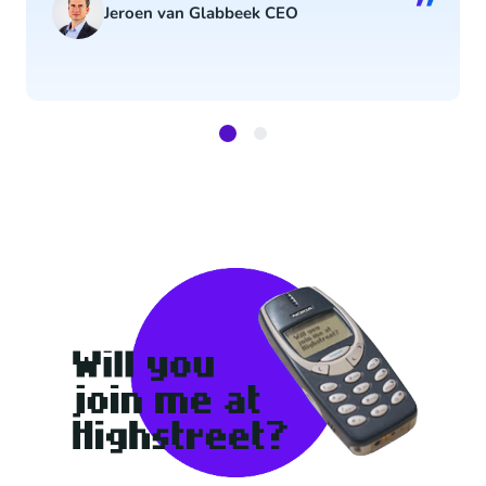
”
Jeroen van Glabbeek CEO
Item
1
of
2