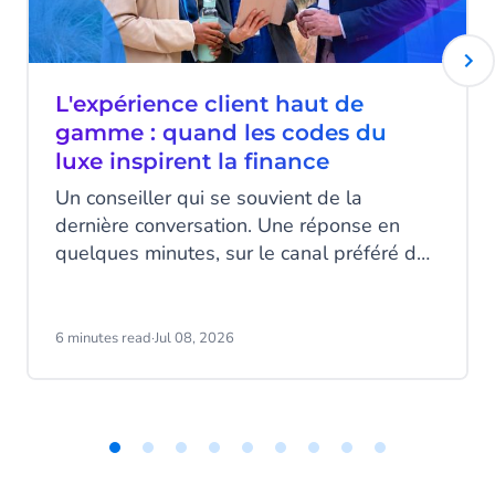
L'expérience client haut de
gamme : quand les codes du
luxe inspirent la finance
Un conseiller qui se souvient de la
dernière conversation. Une réponse en
quelques minutes, sur le canal préféré du
client. Un message au bon moment, ni trop
tôt ni trop tard. Ce niveau d’attention,
associé au luxe, devient pourtant un
6 minutes read
·
Jul 08, 2026
standard attendu dans la banque et
l’assurance.
Item