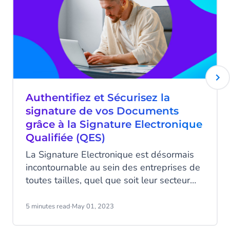
Authentifiez et Sécurisez la
signature de vos Documents
grâce à la Signature Electronique
Qualifiée (QES)
La Signature Electronique est désormais
incontournable au sein des entreprises de
toutes tailles, quel que soit leur secteur
d’activité. Pouvoir demander, collecter et
stocker des signatures électroniques de
5 minutes read
·
May 01, 2023
manière 100% sécurisée représente un