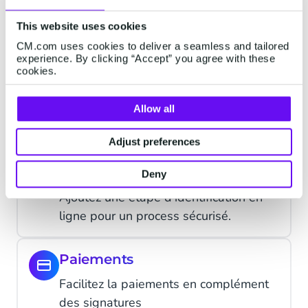
Créez des devis fiables et interactifs en
This website uses cookies
quelques clics.
CM.com uses cookies to deliver a seamless and tailored
experience. By clicking “Accept” you agree with these
cookies.
Contrats
Créez des contrats grâce à des
Allow all
templates préalablement approuvés.
Adjust preferences
Identification
Deny
Ajoutez une étape d’identification en
ligne pour un process sécurisé.
Paiements
Facilitez la paiements en complément
des signatures