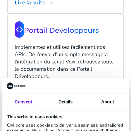
Lire la suite
Portail Développeurs
Implémentez et utilisez facilement nos
APIs. De l'envoi d'un simple message à
l'intégration du canal Voix, retrouvez toute
la documentation dans ce Portail
Développeurs.
Lire la suite
Consent
Details
About
Statut de la Plateforme
This website uses cookies
CM.com uses cookies to deliver a seamless and tailored
experience. By clicking “Accept” you agree with these