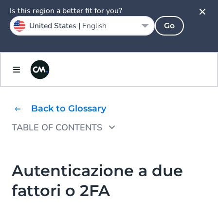
Is this region a better fit for you?
United States |
English
Go
Back to Glossary
TABLE OF CONTENTS
Cosa si può usare per l'autenticazione a due
fattori?
Autenticazione a due
Come funziona l'autenticazione a due fattori?
fattori o 2FA
Perché SMS e voce sono soluzioni principali
per la 2FA