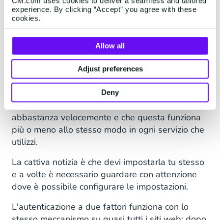
CM.com uses cookies to deliver a seamless and tailored
utente e una password tradizionali.
experience. By clicking “Accept” you agree with these
cookies.
Come funziona
Allow all
l'autenticazione a due
Adjust preferences
fattori?
Deny
La buona notizia è che puoi abilitare la 2FA
abbastanza velocemente e che questa funziona
più o meno allo stesso modo in ogni servizio che
utilizzi.
La cattiva notizia è che devi impostarla tu stesso
e a volte è necessario guardare con attenzione
dove è possibile configurare le impostazioni.
L'autenticazione a due fattori funziona con lo
stesso meccanismo su quasi tutti i siti web: dopo