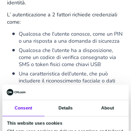
identità.
L’ autenticazione a 2 fattori richiede credenziali
come:
Qualcosa che l'utente conosce, come un PIN
o una risposta a una domanda di sicurezza
Qualcosa che l'utente ha a disposizione,
come un codice di verifica consegnato via
SMS o token fisici come chiavi USB
Una caratteristica dell'utente, che può
includere il riconoscimento facciale o dati
biometrici come le impronte digitali
Secondo Microsoft, il 99,9% dei cyber attacchi
può essere evitato con l'autenticazione a più
Consent
Details
About
fattori. Aggiungendo un altro livello di sicurezza
con la 2FA, le aziende possono proteggere i dati
This website uses cookies
privati con qualcosa in più rispetto ad un nome