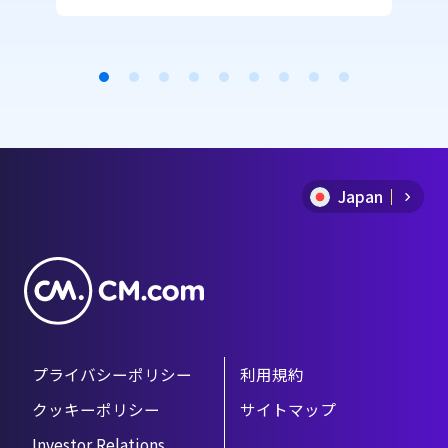
CM.comのメール配信機能からSMS
を送信できるMail SMSを利用する
ことで、特段な開発を必要とせずに
メールと同じ手順でSMSが送信でき
Item
ます。 今回は、セールスフォース
を活用してSMSを簡単に送る方法を
1
ご紹介します。
of
Japan
9
プライバシーポリシー
利用規約
クッキーポリシー
サイトマップ
Investor Relations