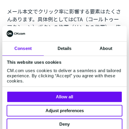
メール本文でクリック率に影響する要素はたくさ
んあります。具体例としてはCTA（コールトゥー
アクション）ボタンの位置（リンクの位置）、使
っている画像、メッセージの口調（言葉遣い）、
メッセージの構成、商品やサービスの訴求順序、
Consent
Details
About
文字の大きさ、文字の色、メール自体の長さなど
があります。
This website uses cookies
CM.com uses cookies to deliver a seamless and tailored
A/BテストではよくCTAボタンの位置の検証がお
experience. By clicking “Accept” you agree with these
こなわれます。冒頭、文中、文末、どこに設置す
cookies.
るのが一番いいのか、2ヶ所設置する場合はどの
組み合わせがいいのかなどをA/Bテストで確認で
Allow all
きます。
Adjust preferences
あるいは同じバッグの画像でも、バッグ単体の写
Deny
真と人物がバッグを持っているフルコーディネイ