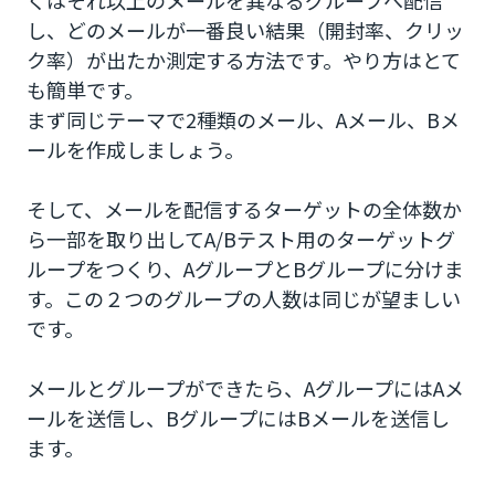
くはそれ以上のメールを異なるグループへ配信
1. 開封率の向上
し、どのメールが一番良い結果（開封率、クリッ
ク率）が出たか測定する方法です。やり方はとて
2.クリック率の向上
も簡単です。
3.コンバージョン率の向上
まず同じテーマで2種類のメール、Aメール、Bメ
ールを作成しましょう。
A/Bテストが簡単にできるメール配信ツール
そして、メールを配信するターゲットの全体数か
ら一部を取り出してA/Bテスト用のターゲットグ
ループをつくり、AグループとBグループに分けま
す。この２つのグループの人数は同じが望ましい
です。
メールとグループができたら、AグループにはAメ
ールを送信し、BグループにはBメールを送信し
ます。