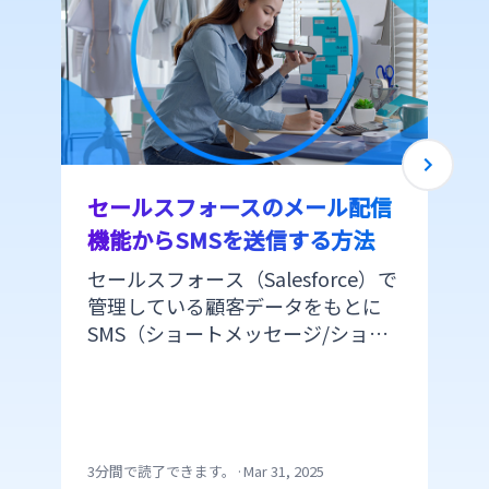
セールスフォースのメール配信
機能からSMSを送信する方法
セールスフォース（Salesforce）で
管理している顧客データをもとに
SMS（ショートメッセージ/ショー
トメール）を配信できたら便利で
すよね。 しかし、セールスフォー
スのプラットフォームからSMSを配
信するにはAPI連携かappexchange
の利用で開発の手間がかかります。
3分間で読了できます。
·
Mar 31, 2025