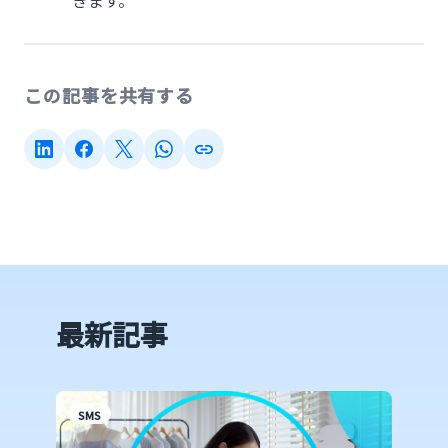
きます。
この記事を共有する
最新記事
SMS
S