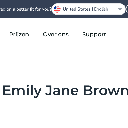
region a better fit for you?
United States |
English
Prijzen
Over ons
Support
n Emily Jane Brow