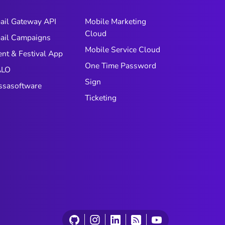
ail Gateway API
Mobile Marketing
Cloud
ail Campaigns
Mobile Service Cloud
ent & Festival App
One Time Password
LO
Sign
ssasoftware
Ticketing