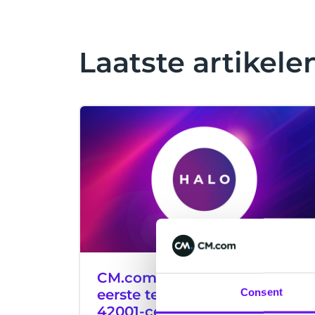
Laatste artikele
CM.com behoort tot de
Consent
eerste techbedrijven met ISO
42001-certificering voor