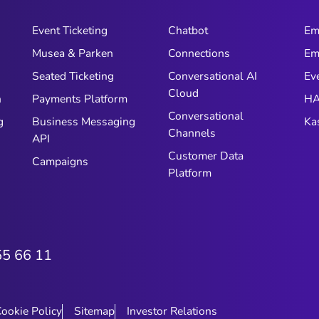
Event Ticketing
Chatbot
Em
Musea & Parken
Connections
Em
n
Seated Ticketing
Conversational AI
Ev
Cloud
n
Payments Platform
HA
Conversational
g
Business Messaging
Ka
Channels
API
Customer Data
Campaigns
Platform
55 66 11
ookie Policy
Sitemap
Investor Relations