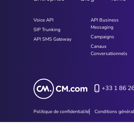
Voice API
API Business
Messaging
SIP Trunking
Campaigns
API SMS Gateway
Canaux
Conversationnels
+33 1 86 2
Politique de confidentialité
Conditions généra