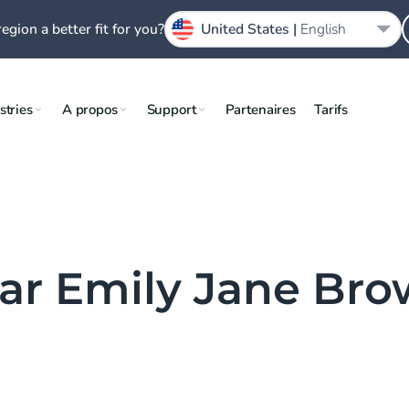
region a better fit for you?
United States |
English
stries
A propos
Support
Partenaires
Tarifs
 par Emily Jane Br