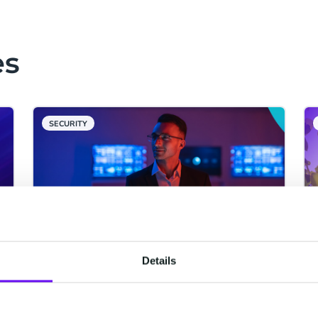
es
SECURITY
Details
Découvrez Safeguard Plus :
Protégez votre entreprise, un
message à la fois