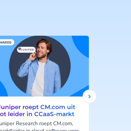
WARDS
CM.COM
Juniper roept CM.com uit
CM.com g
tot leider in CCaaS-markt
Euronext
Juniper Research roept CM.com,
CM.com (A
marktleider in cloud software voor
wereldwijde