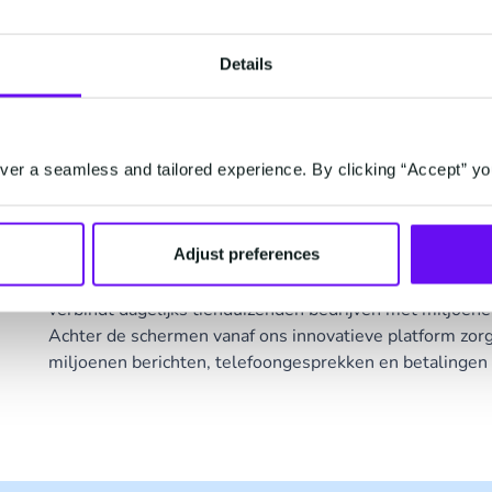
Conversational Commerce - de nieuwe standaard v
bedrijven en consumenten. Door middel van Mobi
Details
krijgen de fans op hun mobiele telefoon een optim
Tags
CM.com
er a seamless and tailored experience. By clicking “Accept” yo
CM.com
Adjust preferences
Behind every moment
verbindt dagelijks tienduizenden bedrijven met miljoen
Achter de schermen vanaf ons innovatieve platform zorg
miljoenen berichten, telefoongesprekken en betalingen 