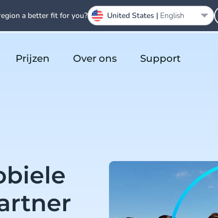
region a better fit for you?
United States |
English
Prijzen
Over ons
Support
biele
artner