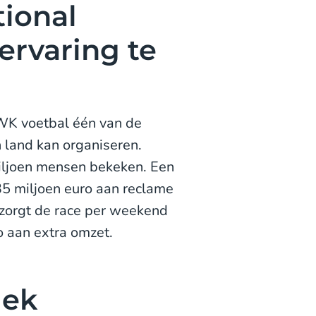
ional
rvaring te
WK voetbal één van de
 land kan organiseren.
iljoen mensen bekeken. Een
35 miljoen euro aan reclame
 zorgt de race per weekend
o aan extra omzet.
iek