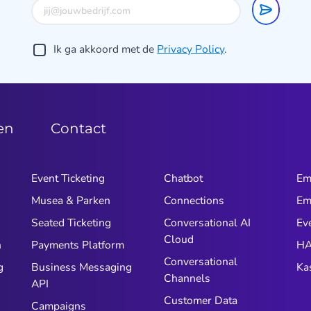
Ik ga akkoord met de
Privacy Policy
.
zen
Contact
Event Ticketing
Chatbot
Em
Musea & Parken
Connections
Em
n
Seated Ticketing
Conversational AI
Ev
Cloud
n
Payments Platform
HA
Conversational
g
Business Messaging
Ka
Channels
API
Customer Data
Campaigns