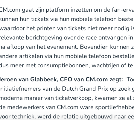
CM.com gaat zijn platform inzetten om de fan-erva
kunnen hun tickets via hun mobiele telefoon beste
waardoor het printen van tickets niet meer nodig 
relevante berichtgeving over de race ontvangen in
na afloop van het evenement. Bovendien kunnen z
andere artikelen via hun mobiele telefoon bestel
dus meer met consumptiebonnen, wachtrijen of te 
Jeroen van Glabbeek, CEO van CM.com zegt:
“To
initiatiefnemers van de Dutch Grand Prix op zoek
moderne manier van ticketverkoop, kwamen ze al 
de medewerkers van CM.com ware sportliefhebbers
voor techniek, werd de relatie uitgebouwd naar e
er klaar voor om het internationale GP-publiek de 