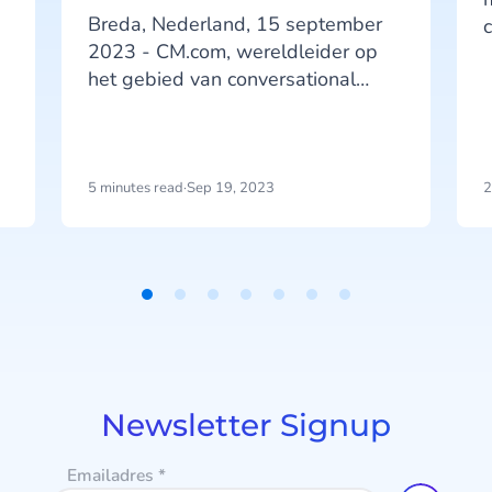
Breda, Nederland, 15 september
2023 - CM.com, wereldleider op
het gebied van conversational
commerce, kondigt met trots de
g
succesvolle lancering van zijn
innovatieve Generatieve AI
mogelijkheden aan. Deze release
5 minutes read
·
Sep 19, 2023
2
vertegenwoordigt de nieuwste
vooruitgang in de voortdurende
investeringen van CM.com in AI.
Newsletter Signup
Emailadres
*