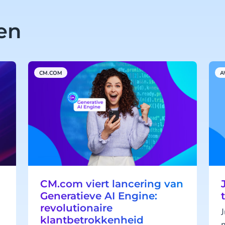
len
CM.COM
A
CM.com viert lancering van
Generatieve AI Engine:
revolutionaire
klantbetrokkenheid