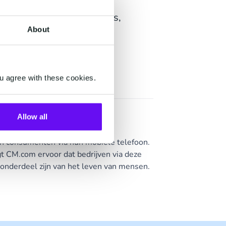
oor interactie tussen
le Messaging en Payments,
About
ale beleving.”
u agree with these cookies.
Allow all
en consumenten via hun mobiele telefoon.
t CM.com ervoor dat bedrijven via deze
onderdeel zijn van het leven van mensen.