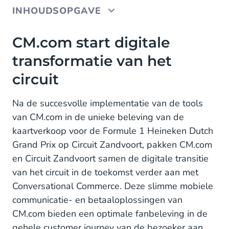
INHOUDSOPGAVE
CM.com start digitale transformatie van het circuit
CM.com start digitale
transformatie van het
Conversational Commerce
circuit
Drukte voorkomen
Na de succesvolle implementatie van de tools
van CM.com in de unieke beleving van de
kaartverkoop voor de Formule 1 Heineken Dutch
Grand Prix op Circuit Zandvoort, pakken CM.com
en Circuit Zandvoort samen de digitale transitie
van het circuit in de toekomst verder aan met
Conversational Commerce. Deze slimme mobiele
communicatie- en betaaloplossingen van
CM.com bieden een optimale fanbeleving in de
gehele customer journey van de bezoeker aan