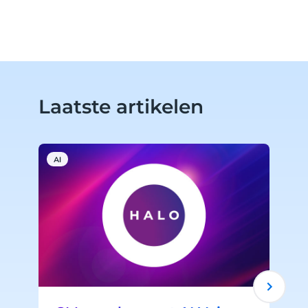
Laatste artikelen
AI
C