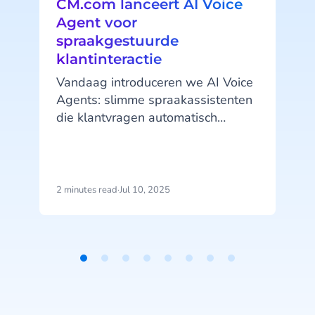
CM.com lanceert AI Voice
Agent voor
spraakgestuurde
klantinteractie
Vandaag introduceren we AI Voice
Agents: slimme spraakassistenten
die klantvragen automatisch
afhandelen en 24/7 beschikbaar
zijn. De lancering is een uitbreiding
s
van het eerder gelanceerde
Agentic AI-platform HALO. Met
2 minutes read
·
Jul 10, 2025
5
deze volledig automatische
spraakassistent kunnen
organisaties klantvragen 24/7 op
natuurlijke wijze afhandelen.
Zonder wachtrijen of keuzemenu’s.
Item
1
of