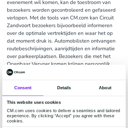
evenement wil komen, kan de toestroom van
bezoekers worden gecontroleerd en gefaseerd
verlopen. Met de tools van CM.com kan Circuit
Zandvoort bezoekers bijvoorbeeld informeren
over de optimale vertrektijden en waar het op
dat moment druk is. Automobilisten ontvangen
routebeschrijvingen, aanrijdtijden en informatie
over parkeerplaatsen. Bezoekers die met het
Openbaar Vervoer komen krijgen persoonlijk
reisadvies. Alles om de bezoeker optimaal te
bedienen en een onvergetelijke dag te bezorgen.
Daarnaast draagt CM.com zo ook bij aan het
Consent
Details
About
voorkomen van mensenmassa’s tijdens
evenementen om gezondheidsrisico’s tegen te
This website uses cookies
gaan.
CM.com uses cookies to deliver a seamless and tailored
experience. By clicking “Accept” you agree with these
cookies.
“Digitale innovatie in de evenementenwereld is