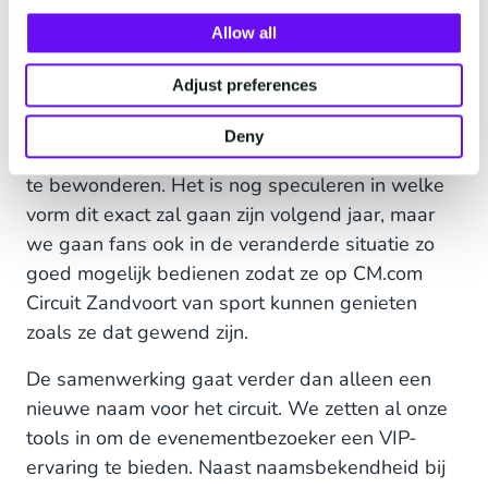
in een versnelling geraakt sinds de uitbraak van
Allow all
COVID-19. Onze missie is om het leven van
mensen gemakkelijker, veiliger en mooier te
Adjust preferences
maken door middel van technologie. Na een
reeks F1 -races zonder publiek, hebben Formule
Deny
1 fans behoefte om hun idolen weer in real-life
te bewonderen. Het is nog speculeren in welke
vorm dit exact zal gaan zijn volgend jaar, maar
we gaan fans ook in de veranderde situatie zo
goed mogelijk bedienen zodat ze op CM.com
Circuit Zandvoort van sport kunnen genieten
zoals ze dat gewend zijn.
De samenwerking gaat verder dan alleen een
nieuwe naam voor het circuit. We zetten al onze
tools in om de evenementbezoeker een VIP-
ervaring te bieden. Naast naamsbekendheid bij