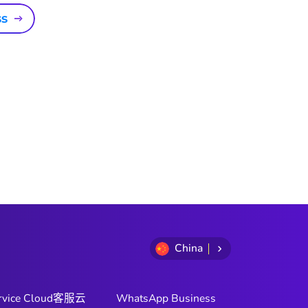
ss
China
rvice Cloud客服云
WhatsApp Business