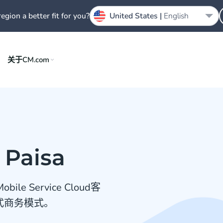
region a better fit for you?
United States |
English
关于CM.com
 Paisa
le Service Cloud客
话式商务模式。