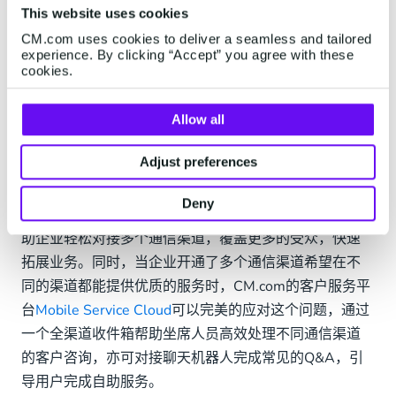
业可以选择与现有CRM系统对接或使用CM.com的CDP
This website uses cookies
平台，基于细分的客户群体，发送更为个性化的营销活
CM.com uses cookies to deliver a seamless and tailored
experience. By clicking “Accept” you agree with these
动。当即时通讯工具对收件人不适用时，亦可自动退回
cookies.
使用短信发送。服务商提供的包括不同通讯渠道的最佳
实践、目标国家的通讯合规要求、本土的运维团队7*24
Allow all
支持等增值服务，也大大提升了企业的效率。
Adjust preferences
每个通讯渠道都有不同的优缺点，不同地域、年龄段、
兴趣爱好的受众也都有各自偏好的通信渠道，评估并选
Deny
择适合的通信渠道，与优质的CPaaS服务商合作，可以帮
助企业轻松对接多个通信渠道，覆盖更多的受众，快速
拓展业务。同时，当企业开通了多个通信渠道希望在不
同的渠道都能提供优质的服务时，CM.com的客户服务平
台
Mobile Service Cloud
可以完美的应对这个问题，通过
一个全渠道收件箱帮助坐席人员高效处理不同通信渠道
的客户咨询，亦可对接聊天机器人完成常见的Q&A，引
导用户完成自助服务。