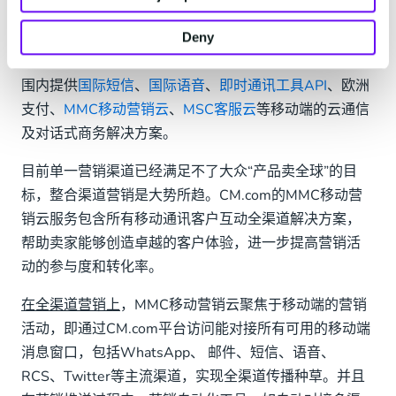
重视打通全渠道、聚集全域数据及精准营销这三大“基
石”，才能行的更远、走的更稳。CM.com作为技术驱动
Deny
型的对话式商务解决方案服务商，致力为企业在全球范
围内提供
国际短信
、
国际语音
、
即时通讯工具API
、欧洲
支付、
MMC移动营销云
、
MSC客服云
等移动端的云通信
及对话式商务解决方案。
目前单一营销渠道已经满足不了大众“产品卖全球”的目
标，整合渠道营销是大势所趋。CM.com的MMC移动营
销云服务包含所有移动通讯客户互动全渠道解决方案，
帮助卖家能够创造卓越的客户体验，进一步提高营销活
动的参与度和转化率。
在全渠道营销上
，MMC移动营销云聚焦于移动端的营销
活动，即通过CM.com平台访问能对接所有可用的移动端
消息窗口，包括WhatsApp、 邮件、短信、语音、
RCS、Twitter等主流渠道，实现全渠道传播种草。并且