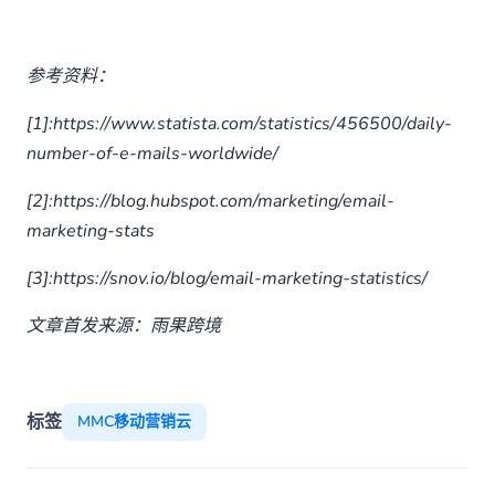
参考资料：
[1]:https://www.statista.com/statistics/456500/daily-
number-of-e-mails-worldwide/
[2]:https://blog.hubspot.com/marketing/email-
marketing-stats
[3]:https://snov.io/blog/email-marketing-statistics/
文章首发来源：雨果跨境
标签
MMC移动营销云