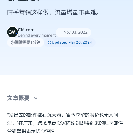
旺季营销这样做，流量增量不再难。
CM.com
Nov 03, 2022
Behind every moment
阅读需要1分钟
Updated Mar 26, 2024
文章概要
40亿用户，海外大厂也爱邮件营销
“发出去的邮件都石沉大海，寄予厚望的报价也无人问
津。”在广东，跨境电商卖家陈琦对即将到来的旺季邮件
天天发邮件却没转化！这几点很关键
营销效果表示忧心忡忡。