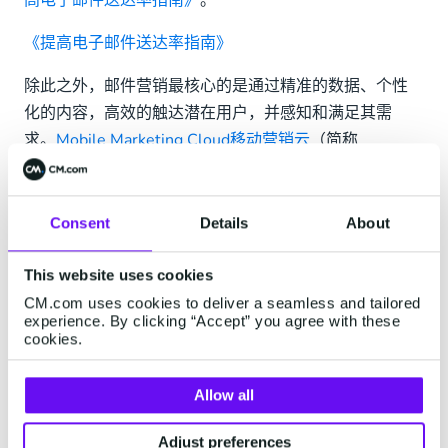
高电子邮件送达率指南》
。
《提高电子邮件送达率指南》
除此之外，邮件营销最核心的是通过精准的数据、个性
化的内容，高效的触达潜在用户，并感知和满足其需
求。
Mobile Marketing Cloud移动营销云
（简称
MMC），基于CDP对用户群体的细分及用户行为数据的
抓取，可以满足更为个性化精准的推广需求，让整个邮
件营销变得更为高效、快捷。
Consent
Details
About
This website uses cookies
备战旺季，赢在全渠道营销
CM.com uses cookies to deliver a seamless and tailored
experience. By clicking “Accept” you agree with these
cookies.
但是，后疫情时代，随着消费端、流量端、卖家端不断
升级，光做好以上这些还远远不够。将跨境电商放于更
Allow all
长的时间维度来看，中国品牌出海的未来无疑是全球
化、全品类、全渠道、一体化的。在营销端口，企业应
Adjust preferences