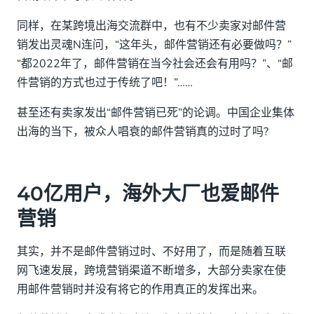
一、采用有吸引力的主题并添加邮件摘要。
同样，在某跨境出海交流群中，也有不少卖家对邮件营
二、细分邮件发送列表，以A/B测试邮件形式推
销发出灵魂N连问，“这年头，邮件营销还有必要做吗？”
送。
“都2022年了，邮件营销在当今社会还会有用吗？”、“邮
件营销的方式也过于传统了吧！”……
三、把握正确的营销时间和频率。
甚至还有卖家发出“邮件营销已死”的论调。中国企业集体
备战旺季，赢在全渠道营销
出海的当下，被众人唱衰的邮件营销真的过时了吗?
40亿用户，海外大厂也爱邮件
营销
其实，并不是邮件营销过时、不好用了，而是随着互联
网飞速发展，跨境营销渠道不断增多，大部分卖家在使
用邮件营销时并没有将它的作用真正的发挥出来。