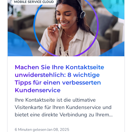
MOBILE SERVICE CLOUD
Machen Sie Ihre Kontaktseite
unwiderstehlich: 8 wichtige
Tipps für einen verbesserten
Kundenservice
Ihre Kontaktseite ist die ultimative
Visitenkarte für Ihren Kundenservice und
bietet eine direkte Verbindung zu Ihrem
Kundenservice-Team. Es ist ein
entscheidender Teil des
6 Minuten gelesen
·
Jan 08, 2025