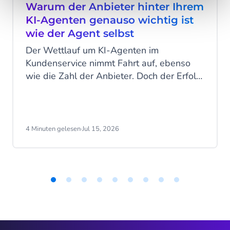
Warum der Anbieter hinter Ihrem
KI-Agenten genauso wichtig ist
wie der Agent selbst
Der Wettlauf um KI-Agenten im
Kundenservice nimmt Fahrt auf, ebenso
wie die Zahl der Anbieter. Doch der Erfolg
hängt nicht allein von der Technologie ab.
Entscheidend ist die Plattform dahinter
und die Frage, wer sie entwickelt, betreibt
und langfristig weiterentwickelt.
4 Minuten gelesen
·
Jul 15, 2026
Item
1
of