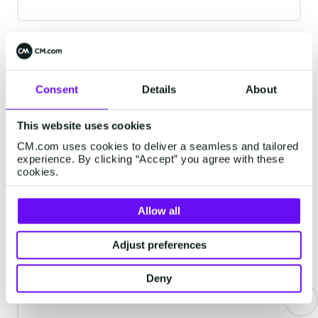
Kundenerlebnisses, bei dem Sie die
Chance haben, das Erlebnis sofort deutlich
zu verbessern! Um dies zu erreichen, muss
die Seite gut gestaltet sein. In diesem
Blog werden Sie 8 Schritte entdecken, die
Consent
Details
About
Sie unternehmen können, um Ihre
Lassen Sie sich inspirieren
Kontaktseite unwiderstehlich zu machen!
This website uses cookies
CM.com uses cookies to deliver a seamless and tailored
experience. By clicking “Accept” you agree with these
AI
cookies.
Allow all
Adjust preferences
Deny